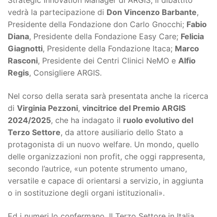
Strategic Innovation Manager di ARGIS, il dibattito
vedrà la partecipazione di
Don Vincenzo Barbante
,
Presidente della Fondazione don Carlo Gnocchi;
Fabio
Diana
, Presidente della Fondazione Easy Care;
Felicia
Giagnotti
, Presidente della Fondazione Itaca;
Marco
Rasconi
, Presidente dei Centri Clinici NeMO e
Alfio
Regis
, Consigliere ARGIS.
Nel corso della serata sarà presentata anche la ricerca
di
Virginia Pezzoni
,
vincitrice del Premio ARGIS
2024/2025
, che ha indagato il
ruolo evolutivo del
Terzo Settore
, da attore ausiliario dello Stato a
protagonista di un nuovo welfare. Un mondo, quello
delle organizzazioni non profit, che oggi rappresenta,
secondo l’autrice, «un potente strumento umano,
versatile e capace di orientarsi a servizio, in aggiunta
o in sostituzione degli organi istituzionali».
Ed i numeri lo confermano. Il Terzo Settore in Italia