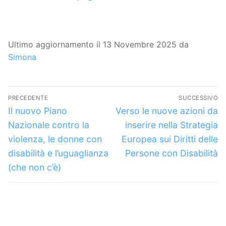
Ultimo aggiornamento il 13 Novembre 2025 da
Simona
Navigazione
PRECEDENTE
SUCCESSIVO
articoli
Articolo
Articolo
Il nuovo Piano
Verso le nuove azioni da
precedente:
successivo:
Nazionale contro la
inserire nella Strategia
violenza, le donne con
Europea sui Diritti delle
disabilità e l’uguaglianza
Persone con Disabilità
(che non c’è)