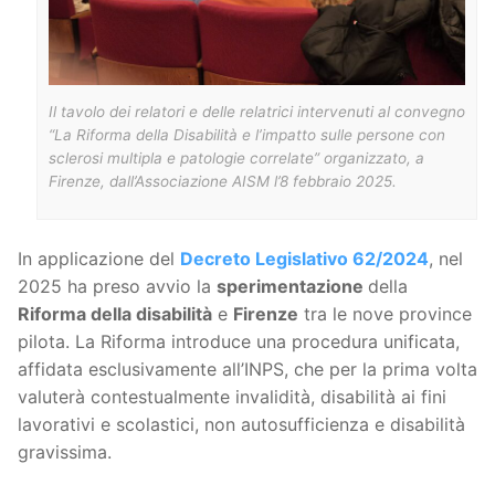
Il tavolo dei relatori e delle relatrici intervenuti al convegno
“La Riforma della Disabilità e l’impatto sulle persone con
sclerosi multipla e patologie correlate” organizzato, a
Firenze, dall’Associazione AISM l’8 febbraio 2025.
In applicazione del
Decreto Legislativo 62/2024
, nel
2025 ha preso avvio la
sperimentazione
della
Riforma della disabilità
e
Firenze
tra le nove province
pilota. La Riforma introduce una procedura unificata,
affidata esclusivamente all’INPS, che per la prima volta
valuterà contestualmente invalidità, disabilità ai fini
lavorativi e scolastici, non autosufficienza e disabilità
gravissima.