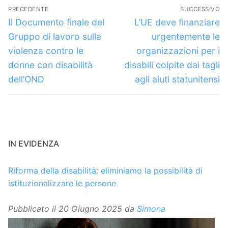
Navigazione
PRECEDENTE
SUCCESSIVO
articoli
Articolo
Articolo
Il Documento finale del
L’UE deve finanziare
precedente:
successivo:
Gruppo di lavoro sulla
urgentemente le
violenza contro le
organizzazioni per i
donne con disabilità
disabili colpite dai tagli
dell’OND
agli aiuti statunitensi
IN EVIDENZA
Riforma della disabilità: eliminiamo la possibilità di
istituzionalizzare le persone
Pubblicato il
20 Giugno 2025
da
Simona