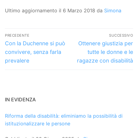
Ultimo aggiornamento il 6 Marzo 2018 da
Simona
Navigazione
PRECEDENTE
SUCCESSIVO
articoli
Articolo
Articolo
Con la Duchenne si può
Ottenere giustizia per
precedente:
successivo:
convivere, senza farla
tutte le donne e le
prevalere
ragazze con disabilità
IN EVIDENZA
Riforma della disabilità: eliminiamo la possibilità di
istituzionalizzare le persone