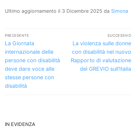
Ultimo aggiornamento il 3 Dicembre 2025 da
Simona
Navigazione
PRECEDENTE
SUCCESSIVO
articoli
Articolo
Articolo
La Giornata
La violenza sulle donne
precedente:
successivo:
internazionale delle
con disabilità nel nuovo
persone con disabilità
Rapporto di valutazione
deve dare voce alle
del GREVIO sull’Italia
stesse persone con
disabilità
IN EVIDENZA