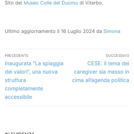
Sito del
Museo Colle del Duomo
di Viterbo.
Ultimo aggiornamento il 16 Luglio 2024 da
Simona
Navigazione
PRECEDENTE
SUCCESSIVO
articoli
Articolo
Articolo
Inaugurata “La spiaggia
CESE: il tema dei
precedente:
successivo:
dei valori”, una nuova
caregiver sia messo in
struttura
cima all’agenda politica
completamente
accessibile