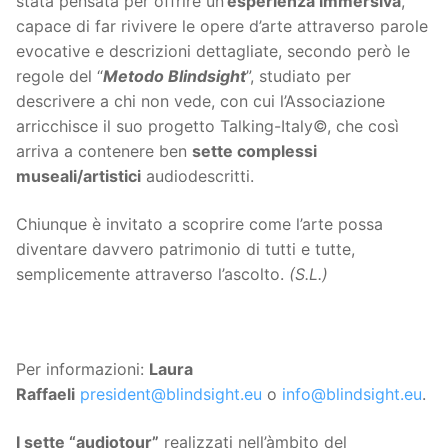
stata pensata per offrire un’
esperienza immersiva
,
capace di far rivivere le opere d’arte attraverso parole
evocative e descrizioni dettagliate, secondo però le
regole del “
Metodo Blindsight
”, studiato per
descrivere a chi non vede, con cui l’Associazione
arricchisce il suo progetto Talking-Italy©, che così
arriva a contenere ben
sette complessi
museali/artistici
audiodescritti.
Chiunque è invitato a scoprire come l’arte possa
diventare davvero patrimonio di tutti e tutte,
semplicemente attraverso l’ascolto.
(S.L.)
Per informazioni:
Laura
Raffaeli
president@blindsight.eu
o
info@blindsight.eu
.
I sette “audiotour”
realizzati nell’àmbito del