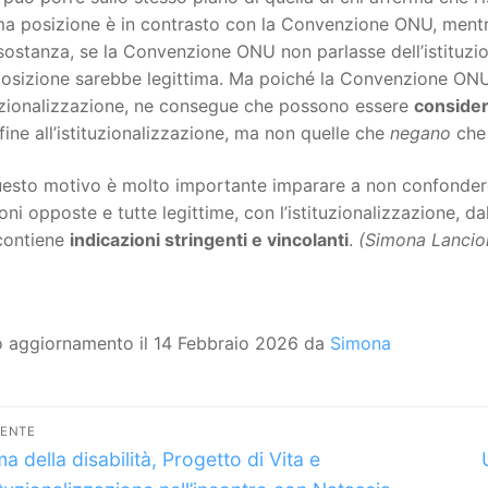
ma posizione è in contrasto con la Convenzione ONU, mentre
sostanza, se la Convenzione ONU non parlasse dell’istituzion
posizione sarebbe legittima. Ma poiché la Convenzione ONU 
tuzionalizzazione, ne consegue che possono essere
consider
fine all’istituzionalizzazione, ma non quelle che
negano
che
esto motivo è molto importante imparare a non confondere i
oni opposte e tutte legittime, con l’istituzionalizzazione,
ontiene
indicazioni stringenti e vincolanti
.
(Simona Lancio
o aggiornamento il 14 Febbraio 2026 da
Simona
vigazione
DENTE
lo
icoli
a della disabilità, Progetto di Vita e
dente: