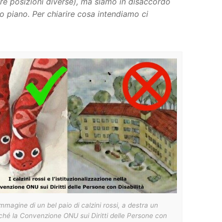
ere posizioni diverse), ma siamo in disaccordo
so piano. Per chiarire cosa intendiamo ci
’immagine di un bel paio di calzini rossi, a destra un
oiché la Convenzione ONU sui Diritti delle Persone con