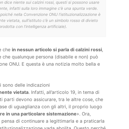
on dice niente sui calzini rossi, questi si possono usare
ente, infatti sulla loro immagine c’è una spunta verde.
 poiché nella Convenzione ONU l’istituzionalizzazione è
te vietata, sull’istituto c’è un simbolo rosso di divieto
odotta con l’intelligenza artificiale).
te che
in nessun articolo si parla di calzini rossi
,
dire che qualunque persona (disabile e non) può
zione ONU. E questa è una notizia molto bella e
 sono delle indicazioni
mente vietata
. Infatti, all’articolo 19, in tema di
ati parti devono assicurare, tra le altre cose, che
ase di uguaglianza con gli altri, il proprio luogo
ere in una particolare sistemazione
». Ora,
 pensa di continuare a legittimarla e a praticarla
’istituzionalizzazione vada abolita. Questo perché