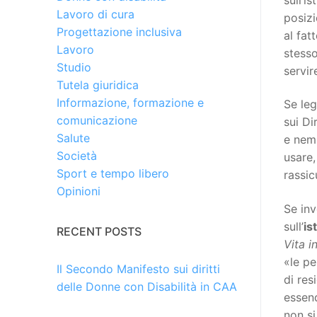
Lavoro di cura
posizi
Progettazione inclusiva
al fat
Lavoro
stesso
Studio
servir
Tutela giuridica
Informazione, formazione e
Se le
comunicazione
sui Di
Salute
e nemm
Società
usare,
Sport e tempo libero
rassic
Opinioni
Se inv
sull’
is
RECENT POSTS
Vita i
«le pe
Il Secondo Manifesto sui diritti
di res
delle Donne con Disabilità in CAA
essend
non si