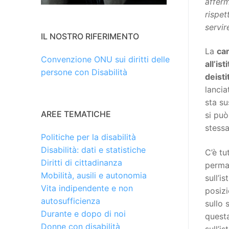
afferm
rispet
servir
IL NOSTRO RIFERIMENTO
La
ca
Convenzione ONU sui diritti delle
all’is
persone con Disabilità
deisti
lancia
sta s
AREE TEMATICHE
si può
stess
Politiche per la disabilità
Disabilità: dati e statistiche
C’è tu
Diritti di cittadinanza
perman
Mobilità, ausili e autonomia
sull’i
Vita indipendente e non
posizi
autosufficienza
sullo 
Durante e dopo di noi
quest
Donne con disabilità
sull’i