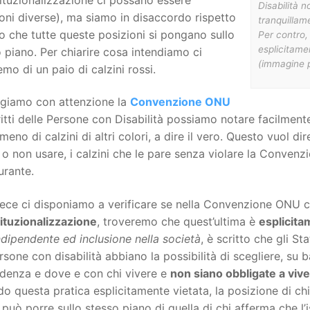
Disabilità n
oni diverse), ma siamo in disaccordo rispetto
tranquillam
to che tutte queste posizioni si pongano sullo
Per contro,
esplicitamen
 piano. Per chiarire cosa intendiamo ci
(immagine pr
emo di un paio di calzini rossi.
ggiamo con attenzione la
Convenzione ONU
ritti delle Persone con Disabilità possiamo notare facilmen
eno di calzini di altri colori, a dire il vero. Questo vuol 
 o non usare, i calzini che le pare senza violare la Conven
urante.
ece ci disponiamo a verificare se nella Convenzione ONU ci
tituzionalizzazione
, troveremo che quest’ultima è
esplicita
ndipendente ed inclusione nella società
, è scritto che gli St
rsone con disabilità abbiano la possibilità di scegliere, su b
idenza e dove e con chi vivere e
non siano obbligate a viv
o questa pratica esplicitamente vietata, la posizione di chi
 può porre sullo stesso piano di quella di chi afferma che l