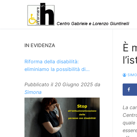
Vai
al
contenuto
È 
IN EVIDENZA
l’i
Riforma della disabilità:
eliminiamo la possibilità di
SIM
istituzionalizzare le persone
Pubblicato il
20 Giugno 2025
da
Simona
La cam
Centr
quale 
essere