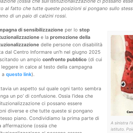
azione (ossia che sull’istituzionalizzazione ci possano ess
to al fatto che tutte queste posizioni si pongano sullo stes
emo di un paio di calzini rossi.
mpagna di sensibilizzazione
per lo
stop
tituzionalizzazione
e la
promozione della
tuzionalizzazione
delle persone con disabilità
ta dal Centro Informare un’h nel giugno 2025
uscitando un ampio
confronto pubblico
(di cui
 leggere in calce al testo della campagna
a a
questo link
).
ttavia un aspetto sul quale ogni tanto sembra
ga un po’ di confusione. Ossia l’idea che
stituzionalizzazione ci possano essere
oni diverse e che tutte queste si pongano
stesso piano. Condividiamo la prima parte di
A sinistra l
a affermazione (ossia che
istituto. P
stituzionalizzazione ci possano essere