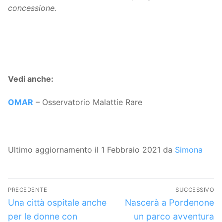
concessione.
Vedi anche:
OMAR
– Osservatorio Malattie Rare
Ultimo aggiornamento il 1 Febbraio 2021 da
Simona
Navigazione
PRECEDENTE
SUCCESSIVO
articoli
Articolo
Articolo
Una città ospitale anche
Nascerà a Pordenone
precedente:
successivo:
per le donne con
un parco avventura