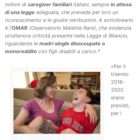
milioni di
caregiver familiari
italiani, sempre
in attesa
di una legge
adeguata, che preveda per loro un
riconoscimento e le giuste retribuzioni. A sottolinearlo
è l’
OMAR
(Osservatorio Malattie Rare), che evidenzia
un’ulteriore criticità presente nella Legge di Bilancio,
riguardante le
madri single disoccupate o
monoreddito
con figli disabili a carico.*
«Per il
triennio
2018-
2020
erano
previsti,
per i