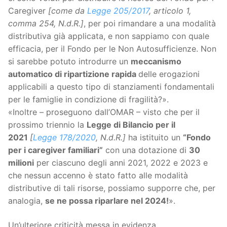
Caregiver
[come da
Legge 205/2017
, articolo 1,
comma 254, N.d.R.]
, per poi rimandare a una modalità
distributiva già applicata, e non sappiamo con quale
efficacia, per il Fondo per le Non Autosufficienze. Non
si sarebbe potuto introdurre un
meccanismo
automatico di ripartizione rapida
delle erogazioni
applicabili a questo tipo di stanziamenti fondamentali
per le famiglie in condizione di fragilità?».
«Inoltre – proseguono dall’OMAR – visto che per il
prossimo triennio la
Legge di Bilancio per il
2021
[
Legge 178/2020
, N.d.R.]
ha istituito un
“Fondo
per i caregiver familiari”
con una dotazione di
30
milioni
per ciascuno degli anni 2021, 2022 e 2023 e
che nessun accenno è stato fatto alle modalità
distributive di tali risorse, possiamo supporre che, per
analogia,
se ne possa riparlare nel 2024!
».
Un’ulteriore criticità messa in evidenza