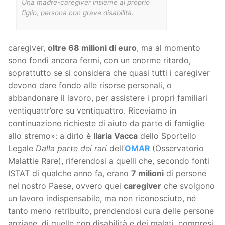
Una madre-caregiver insieme al proprio
figlio, persona con grave disabilità.
caregiver,
oltre 68 milioni di euro
, ma al momento
sono fondi ancora fermi, con un enorme ritardo,
soprattutto se si considera che quasi tutti i caregiver
devono dare fondo alle risorse personali, o
abbandonare il lavoro, per assistere i propri familiari
ventiquattr’ore su ventiquattro. Riceviamo in
continuazione richieste di aiuto da parte di famiglie
allo stremo»: a dirlo è
Ilaria Vacca
dello Sportello
Legale
Dalla parte dei rari
dell’
OMAR
(Osservatorio
Malattie Rare), riferendosi a quelli che, secondo fonti
ISTAT di qualche anno fa, erano
7 milioni
di persone
nel nostro Paese, ovvero quei
caregiver
che svolgono
un lavoro indispensabile, ma non riconosciuto, né
tanto meno retribuito, prendendosi cura delle persone
anziane, di quelle con disabilità e dei malati, compresi