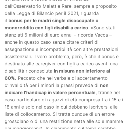
dall’Osservatorio Malattie Rare, sempre a proposito
della Legge di Bilancio per il 2021, riguarda
il
bonus
per le madri single disoccupate o
monoreddito con figli disabili a carico
. «Sono stati
stanziati 5 milioni di euro annui – ricorda Vacca –
anche in questo caso senza citare criteri di
assegnazione e incompatibilità con altre prestazioni
assistenziali. Il vero problema, però, è che il bonus è
destinato alle caregiver con figli a carico aventi una
disabilità riconosciuta
in misura non inferiore al
60%.
Peccato che nel verbale di accertamento
d’invalidità per i minori la prassi preveda di
non
indicare l’handicap in valore percentuale
, tranne nel
caso particolare di ragazzi di età compresa tra i 15 e i
18 anni e solo nel caso in cui debbano iscriversi alle
liste di collocamento. Si tratta dunque di un errore
grossolano o di una restrizione netta alle sole mamme
dei maggiorenni? Un chiarimento sul tema sarebbe