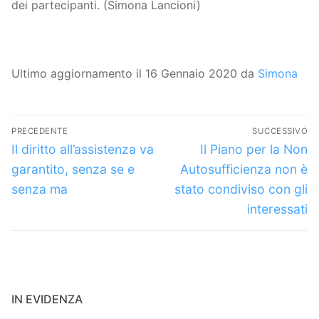
dei partecipanti. (Simona Lancioni)
Ultimo aggiornamento il 16 Gennaio 2020 da
Simona
Navigazione
PRECEDENTE
SUCCESSIVO
articoli
Articolo
Articolo
Il diritto all’assistenza va
Il Piano per la Non
precedente:
successivo:
garantito, senza se e
Autosufficienza non è
senza ma
stato condiviso con gli
interessati
IN EVIDENZA