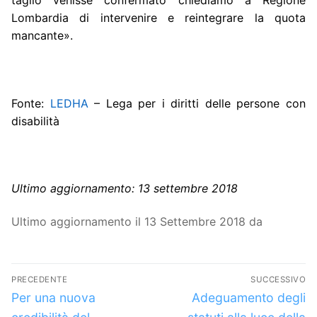
taglio venisse confermato chiediamo a Regione
Lombardia di intervenire e reintegrare la quota
mancante».
Fonte:
LEDHA
– Lega per i diritti delle persone con
disabilità
Ultimo aggiornamento: 13 settembre 2018
Ultimo aggiornamento il 13 Settembre 2018 da
Navigazione
PRECEDENTE
SUCCESSIVO
articoli
Articolo
Articolo
Per una nuova
Adeguamento degli
precedente:
successivo: