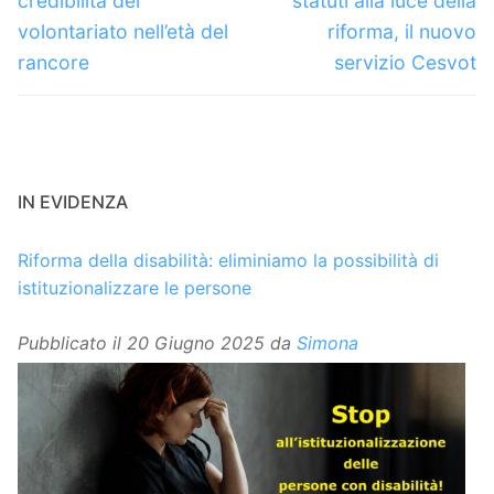
credibilità del
statuti alla luce della
volontariato nell’età del
riforma, il nuovo
rancore
servizio Cesvot
IN EVIDENZA
Riforma della disabilità: eliminiamo la possibilità di
istituzionalizzare le persone
Pubblicato il
20 Giugno 2025
da
Simona