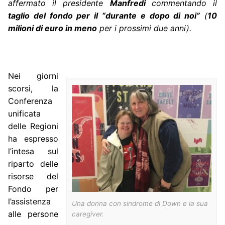
affermato il presidente
Manfredi
commentando il
taglio del fondo per il “durante e dopo di noi”
(
10
milioni di euro in meno
per i prossimi due anni).
Nei giorni
scorsi, la
Conferenza
unificata
delle Regioni
ha espresso
l’intesa sul
riparto delle
risorse del
Fondo per
l’assistenza
Una donna con sindrome di Down e la sua
alle persone
caregiver.