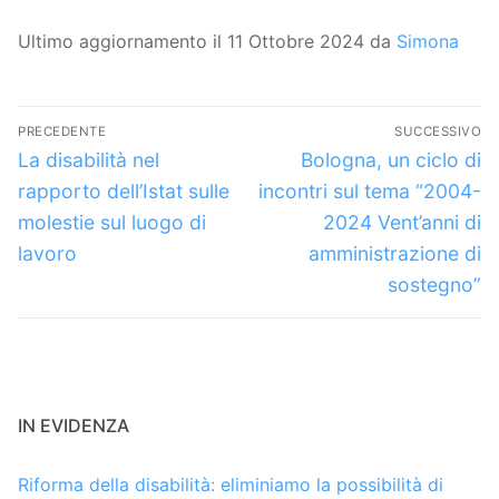
Ultimo aggiornamento il 11 Ottobre 2024 da
Simona
Navigazione
PRECEDENTE
SUCCESSIVO
articoli
Articolo
Articolo
La disabilità nel
Bologna, un ciclo di
precedente:
successivo:
rapporto dell’Istat sulle
incontri sul tema “2004-
molestie sul luogo di
2024 Vent’anni di
lavoro
amministrazione di
sostegno”
IN EVIDENZA
Riforma della disabilità: eliminiamo la possibilità di