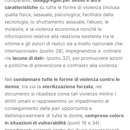
comparabili,
disaggregati per sesso e altre
caratteristiche
su tutte le forme di violenza (inclusa
quella fisica, sessuale, psicologica, facilitata dalla
tecnologia, lo sfruttamento sessuale, l’abuso, le
molestie, e la violenza economica nonché le
informazioni relative alla relazione esistente tra le
vittime e gli autori di reato) sia a livello nazionale che
internazionale» (punto 28), impegnandosi a colmare
«le
lacune di dati
» (punto 32), per promuovere azioni
e politiche di prevenzione e contrasto alla violenza.
Nel
condannare tutte le forme di violenza contro le
donne
, tra cui la
sterilizzazione forzata
, nel
documento si ribadisce come tali violenze minino i
diritti umani e rappresentino un impedimento al
conseguimento delle pari opportunità e
dell’empowerment di tutte le donne,
comprese coloro
in situazioni di vulnerabilità
(punti 16 e 34).
Impedimenti originati anche dai divari occupazionali,