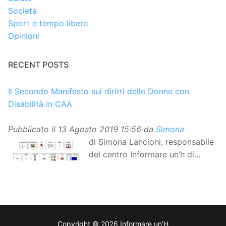
Società
Sport e tempo libero
Opinioni
RECENT POSTS
Il Secondo Manifesto sui diritti delle Donne con
Disabilità in CAA
Pubblicato il
13 Agosto 2019 15:56
da
Simona
di Simona Lancioni, responsabile
del centro Informare un’h di
Peccioli (Pisa) Dopo la
traduzione in lingua italiana, e la versione facile da
leggere, arriva ora la versione in comunicazione
aumentativa alternativa (CAA) del “Secondo Manifesto
sui diritti delle Donne e delle Ragazze con Disabilità
Copyright © 2026 Informare un'H