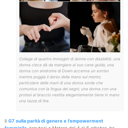
Collage di quattro immagini di donne con disabilità: una
donna cieca dà da mangiare al suo cane guida; una
donna con sindrome di Down accenna un sorriso
mentre poggia il dorso della mano sul mento;
particolare delle mani di una donna sorda che
comunica con la lingua dei segni; una donna con una
protesi al braccio vestita elegantemente tiene in mano
una tazza di the.
Il
G7 sulla parità di genere e l’empowerment