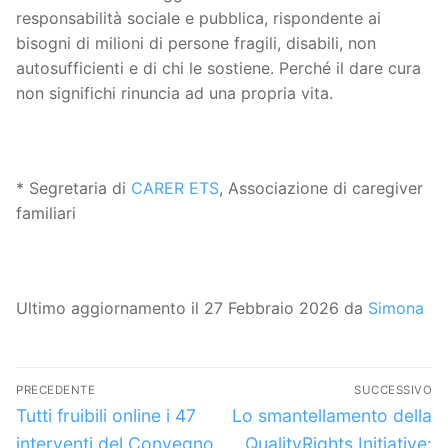
responsabilità sociale e pubblica, rispondente ai
bisogni di milioni di persone fragili, disabili, non
autosufficienti e di chi le sostiene. Perché il dare cura
non significhi rinuncia ad una propria vita.
* Segretaria di
CARER ETS
, Associazione di caregiver
familiari
Ultimo aggiornamento il 27 Febbraio 2026 da
Simona
Navigazione
PRECEDENTE
SUCCESSIVO
articoli
Articolo
Articolo
Tutti fruibili online i 47
Lo smantellamento della
precedente:
successivo:
interventi del Convegno
QualityRights Initiative: