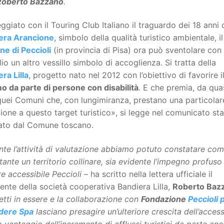
Roberto Bazzano
.
ggiato con il Touring Club Italiano il traguardo dei 18 anni 
era Arancione
, simbolo della qualità turistico ambientale, il
e di Peccioli
(in provincia di Pisa) ora può sventolare con
io un altro vessillo simbolo di accoglienza. Si tratta della
ra Lilla
, progetto nato nel 2012 con l’obiettivo di favorire i
o da parte di persone con disabilità
. E che premia, da quas
quei Comuni che, con lungimiranza, prestano una particolar
ione a questo target turistico», si legge nel comunicato s
ato dal Comune toscano.
nte l’attività di valutazione abbiamo potuto constatare com
ante un territorio collinare, sia evidente l’impegno profuso
e accessibile Peccioli
– ha scritto nella lettera ufficiale il
ente della società cooperativa Bandiera Lilla,
Roberto Baz
etti in essere e la collaborazione con
Fondazione
Peccioli 
dere Spa
lasciano presagire un’ulteriore crescita dell’accessi
o vantaggio dell’incremento di afflussi turistici da parte anc