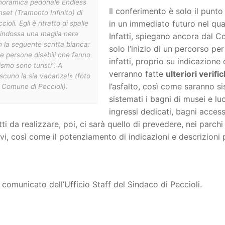
noramica pedonale Endless
Il conferimento è solo il punt
set (Tramonto Infinito) di
in un immediato futuro nel qua
cioli. Egli è ritratto di spalle
 indossa una maglia nera
Infatti, spiegano ancora dal 
 la seguente scritta bianca:
solo l’inizio di un percorso pe
e persone disabili che fanno
infatti, proprio su indicazione 
ismo sono turisti”. A
verranno fatte
ulteriori verifi
scuno la sia vacanza!» (foto
l’asfalto, così come saranno s
 Comune di Peccioli).
sistemati i bagni di musei e lu
ingressi dedicati, bagni accessib
ti da realizzare, poi, ci sarà quello di prevedere, nei parchi 
ivi, così come il potenziamento di indicazioni e descrizioni p
 comunicato dell’Ufficio Staff del Sindaco di Peccioli.