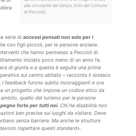
alla circolarità del tempo (foto del Comune
ndiera
di Peccioli).
na serie di
accessi pensati non solo per i
ie con figli piccoli, per le persone anziane.
interventi che hanno permesso a Peccioli di
ditamento iniziato poco meno di un anno fa.
bera di giunta e a questa è seguita una prima
perativa sul centro abitato
– racconta il sindaco
.
I feedback furono subito incoraggianti e ora
e a un progetto che impone un codice etico da
 ambito, quello del turismo per le persone
pegno forte per tutti noi
. Chi ha disabilità non
mazioni ben precise sui luoghi da visitare. Deve
rbano senza barriere. Ma anche le strutture
e devono rispettare questi standard
».