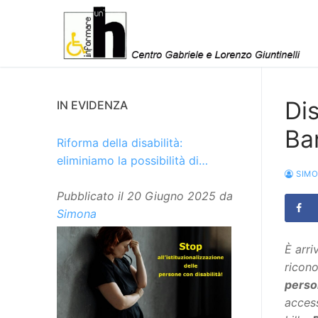
Vai
al
contenuto
Dis
IN EVIDENZA
Ban
Riforma della disabilità:
eliminiamo la possibilità di
SIM
istituzionalizzare le persone
Pubblicato il
20 Giugno 2025
da
Simona
È arri
ricono
person
access