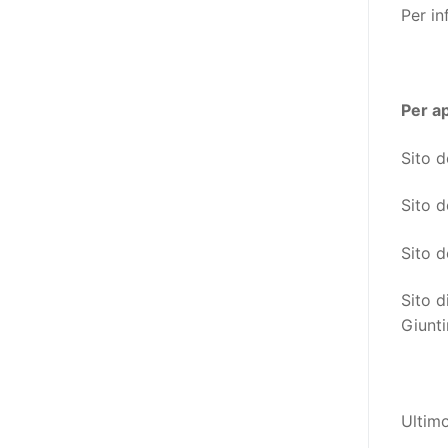
destinatarie di interventi. Una
Per in
visione più moderna le guarda
come soggetti che devono
essere messi in condizione di
autodeterminarsi. Non è,
Per a
ovviamente, solo una questione
Sito 
di parole, ma di fornire strumenti
che mettano la persona con
Sito 
disabilità in condizione di
compiere liberamente tutte le
Sito d
scelte che riguardano la sua vita.
È un progetto ambizioso, a volte
Sito d
anche faticoso, ma è l’unica via
Giuntin
per la libertà. Tra i tanti strumenti
che possiamo utilizzare per
realizzare questo progetto,
l’accesso all’informazione ha
Ultim
un’importanza strategica. Posto