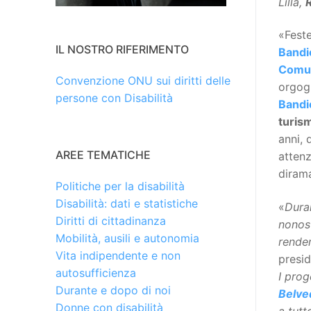
Lilla,
«Feste
IL NOSTRO RIFERIMENTO
Bandi
Comun
Convenzione ONU sui diritti delle
orgogl
persone con Disabilità
Bandie
turism
anni, 
AREE TEMATICHE
attenz
diram
Politiche per la disabilità
Disabilità: dati e statistiche
«
Dura
Diritti di cittadinanza
nonost
Mobilità, ausili e autonomia
render
Vita indipendente e non
presid
autosufficienza
I prog
Durante e dopo di noi
Belve
Donne con disabilità
a tutt