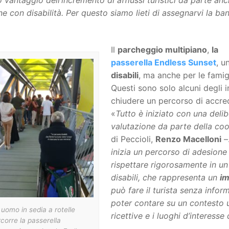
e con disabilità. Per questo siamo lieti di assegnarvi la ba
Il
parcheggio multipiano
,
la
passerella Endless Sunset
, u
disabili
, ma anche per le famigl
Questi sono solo alcuni degli 
chiudere un percorso di accre
«
Tutto è iniziato con una deli
valutazione da parte della coo
di Peccioli,
Renzo Macelloni
–
inizia un percorso di adesion
rispettare rigorosamente in un
disabili, che rappresenta un
im
può fare il turista senza infor
poter contare su un contesto u
uomo in sedia a rotelle
ricettive e i luoghi d’interess
corre la passerella