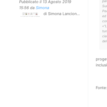
pa
Pubblicato il
13 Agosto 2019
Sun
15:56
da
Simona
Pec
di Simona Lancioni,
ed
responsabile del
con
centro Informare un’h di Peccioli
«“L
tur
(Pisa) Dopo la traduzione in
cia
lingua italiana, e la versione facile
del
da leggere, arriva ora la versione
in comunicazione aumentativa
alternativa (CAA) del “Secondo
proget
Manifesto sui diritti delle Donne e
inclus
delle Ragazze con Disabilità
nell’Unione Europea”. La
rivendicazione ed il godimento
dei diritti passa anche attraverso
Fonte:
l’accessibilità dell’informazione.
L’approccio assistenziale guarda
alle persone con disabilità come