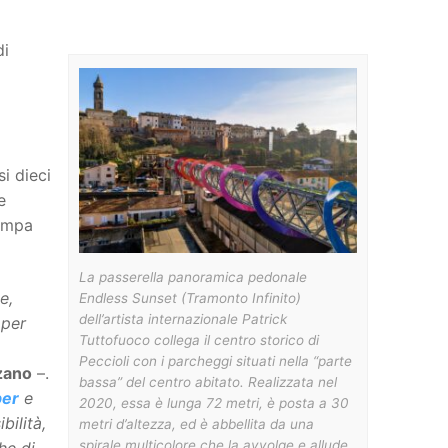
di
l
i dieci
e
tampa
La passerella panoramica pedonale
e,
Endless Sunset (Tramonto Infinito)
dell’artista internazionale Patrick
 per
Tuttofuoco collega il centro storico di
Peccioli con i parcheggi situati nella “parte
zano
–.
bassa” del centro abitato. Realizzata nel
per
e
2020, essa è lunga 72 metri, è posta a 30
bilità,
metri d’altezza, ed è abbellita da una
spirale multicolore che la avvolge e allude
he di