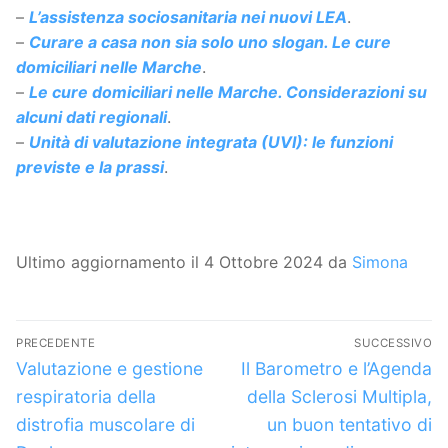
–
L’assistenza sociosanitaria nei nuovi LEA
.
–
Curare a casa non sia solo uno slogan. Le cure
domiciliari nelle Marche
.
–
Le cure domiciliari nelle Marche. Considerazioni su
alcuni dati regionali
.
–
Unità di valutazione integrata (UVI): le funzioni
previste e la prassi
.
Ultimo aggiornamento il 4 Ottobre 2024 da
Simona
Navigazione
PRECEDENTE
SUCCESSIVO
articoli
Articolo
Articolo
Valutazione e gestione
Il Barometro e l’Agenda
precedente:
successivo:
respiratoria della
della Sclerosi Multipla,
distrofia muscolare di
un buon tentativo di