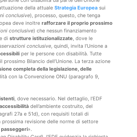
attuazione della attuale
Strategia Europea
sui
ni conclusive
), processo, questo, che tenga
ropea deve inoltre
rafforzare il proprio prossimo
oni conclusive
) che nessun finanziamento
ne di
strutture istituzionalizzate
, dove le
sservazioni conclusive
, quindi, invita l’Unione a
cessibili
per le persone con disabilità. Tutte
il prossimo Bilancio dell’Unione. La terza azione
sione completa della legislazione, delle
ilità con la Convenzione ONU (paragrafo 9,
istenti
, dove necessario. Nel dettaglio, l’EDF
accessibilità
dell’ambiente costruito, del
grafi 27a e 51d), con requisiti totali di
lla prossima revisione delle norme di settore
ei passeggeri
».
an Disability Card
), l’EDF evidenzia la richiesta