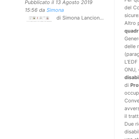
Pubblicato il
13 Agosto 2019
del Co
15:56
da
Simona
sicure
di Simona Lancioni,
Altro
responsabile del
quadri
centro Informare un’h di Peccioli
Genere
(Pisa) Dopo la traduzione in
delle 
lingua italiana, e la versione facile
(parag
da leggere, arriva ora la versione
L’EDF 
in comunicazione aumentativa
ONU, «
alternativa (CAA) del “Secondo
disabi
Manifesto sui diritti delle Donne e
di
Pro
delle Ragazze con Disabilità
occup
nell’Unione Europea”. La
Conve
rivendicazione ed il godimento
avvers
dei diritti passa anche attraverso
il tra
l’accessibilità dell’informazione.
Due ri
L’approccio assistenziale guarda
disabil
alle persone con disabilità come