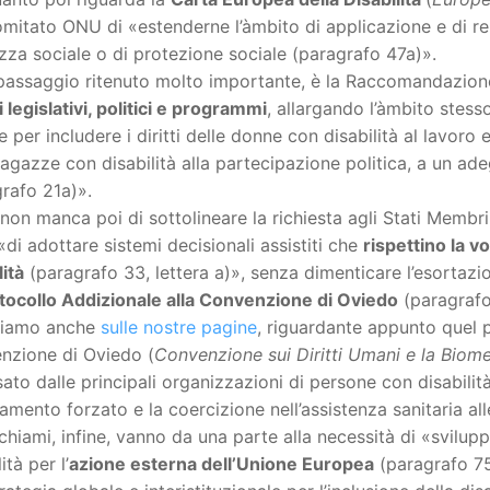
mitato ONU di «estenderne l’àmbito di applicazione e di rende
zza sociale o di protezione sociale (paragrafo 47a)».
 passaggio ritenuto molto importante, è la Raccomandazion
 legislativi, politici e programmi
, allargando l’àmbito stesso
 per includere i diritti delle donne con disabilità al lavoro 
ragazze con disabilità alla partecipazione politica, a un adeg
rafo 21a)».
non manca poi di sottolineare la richiesta agli Stati Membr
di adottare sistemi decisionali assistiti che
rispettino la v
lità
(paragrafo 33, lettera a)», senza dimenticare l’esortazion
tocollo Addizionale alla Convenzione di Oviedo
(paragrafo 
iamo anche
sulle nostre pagine
, riguardante appunto quel p
nzione di Oviedo (
Convenzione sui Diritti Umani e la Biom
ato dalle principali organizzazioni di persone con disabil
ttamento forzato e la coercizione nell’assistenza sanitaria al
chiami, infine, vanno da una parte alla necessità di «svilup
ità per l’
azione esterna dell’Unione Europea
(paragrafo 75,