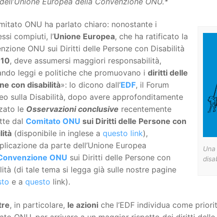
 dell’Unione Europea della Convenzione ONU.*
mitato ONU ha parlato chiaro: nonostante i
ssi compiuti, l’
Unione Europea
, che ha ratificato la
zione ONU sui Diritti delle Persone con Disabilità
10
, deve assumersi maggiori responsabilità,
ndo leggi e politiche che promuovano i
diritti delle
e con disabilità
»: lo dicono dall’
EDF
, il Forum
eo sulla Disabilità, dopo avere approfonditamente
zato le
Osservazioni conclusive
recentemente
tte dal
Comitato ONU
sui Diritti delle Persone con
lità
(disponibile in inglese a
questo link
),
pplicazione da parte dell’Unione Europea
Una 
Convenzione ONU
sui Diritti delle Persone con
disa
lità (di tale tema si legga già sulle nostre pagine
sto
e a
questo
link).
tre
, in particolare,
le azioni
che l’EDF individua come priori
to ONU, per arrivare a un maggior rispetto dei diritti delle