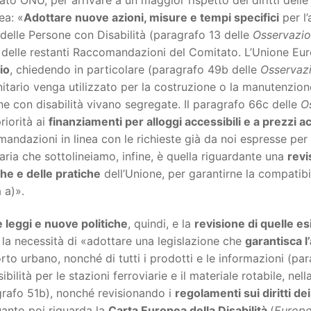
ea: «
Adottare nuove azioni, misure e tempi specifici
per l’
i delle Persone con Disabilità (paragrafo 13 delle
Osservazio
 delle restanti Raccomandazioni del Comitato. L’Unione Eu
io
, chiedendo in particolare (paragrafo 49b delle
Osservazi
tario venga utilizzato per la costruzione o la manutenzio
e con disabilità vivano segregate. Il paragrafo 66c delle
O
riorità ai
finanziamenti per alloggi accessibili e a prezzi ac
andazioni in linea con le richieste già da noi espresse per 
taria che sottolineiamo, infine, è quella riguardante una
revi
che e delle pratiche
dell’Unione, per garantirne la compatib
a a)».
 leggi e nuove politiche
, quindi, e la
revisione di quelle es
 la necessità di «adottare una legislazione che
garantisca l’
rto urbano, nonché di tutti i prodotti e le informazioni (para
ibilità per le stazioni ferroviarie e il materiale rotabile, ne
grafo 51b), nonché revisionando i
regolamenti sui diritti d
anto poi riguarda la
Carta Europea della Disabilità
(
Europe