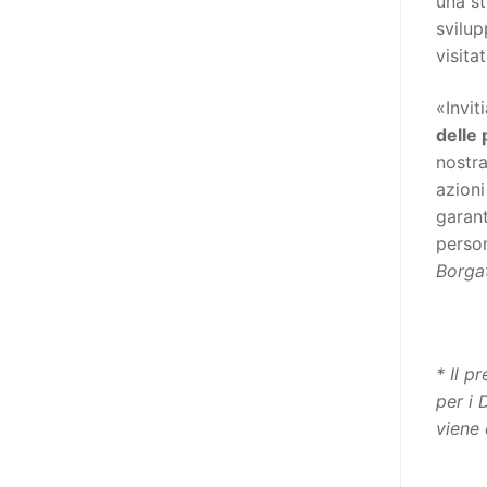
una st
destinatarie di interventi. Una
svilup
visione più moderna le guarda
visita
come soggetti che devono
essere messi in condizione di
«Invit
autodeterminarsi. Non è,
delle 
ovviamente, solo una questione
nostra
di parole, ma di fornire strumenti
azioni
che mettano la persona con
garant
disabilità in condizione di
person
compiere liberamente tutte le
Borga
scelte che riguardano la sua vita.
È un progetto ambizioso, a volte
anche faticoso, ma è l’unica via
per la libertà. Tra i tanti strumenti
*
Il p
che possiamo utilizzare per
per i 
realizzare questo progetto,
viene 
l’accesso all’informazione ha
un’importanza strategica. Posto