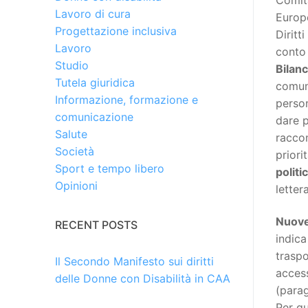
Lavoro di cura
Europ
Progettazione inclusiva
Diritt
Lavoro
conto
Studio
Bilanc
Tutela giuridica
comuni
Informazione, formazione e
person
comunicazione
dare p
Salute
raccom
Società
priori
Sport e tempo libero
politi
Opinioni
letter
Nuove
RECENT POSTS
indica
traspo
Il Secondo Manifesto sui diritti
access
delle Donne con Disabilità in CAA
(para
Per qu