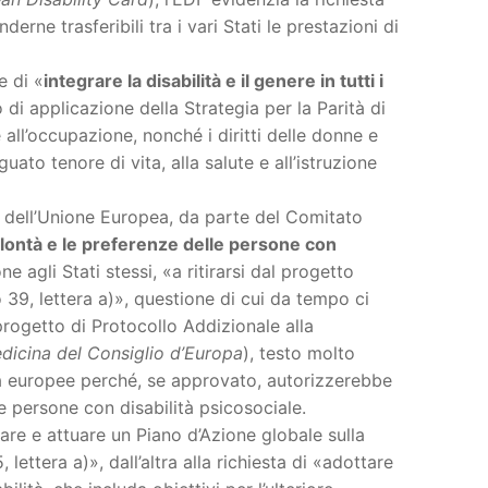
rne trasferibili tra i vari Stati le prestazioni di
e di «
integrare la disabilità e il genere in tutti i
 di applicazione della Strategia per la Parità di
e all’occupazione, nonché i diritti delle donne e
uato tenore di vita, alla salute e all’istruzione
i dell’Unione Europea, da parte del Comitato
olontà e le preferenze delle persone con
e agli Stati stessi, «a ritirarsi dal progetto
39, lettera a)», questione di cui da tempo ci
rogetto di Protocollo Addizionale alla
edicina del Consiglio d’Europa
), testo molto
ità europee perché, se approvato, autorizzerebbe
le persone con disabilità psicosociale.
pare e attuare un Piano d’Azione globale sulla
 lettera a)», dall’altra alla richiesta di «adottare