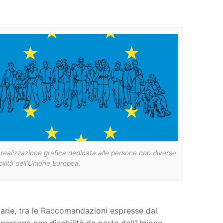
realizzazione grafica dedicata alle persone con diverse
bilità dell’Unione Europea.
tarie, tra le Raccomandazioni espresse dal
 persone con disabilità da parte dell’Unione