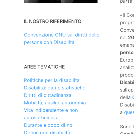
parte
«Il Co
IL NOSTRO RIFERIMENTO
progre
Conven
Convenzione ONU sui diritti delle
nel
20
persone con Disabilità
emana
person
Europ
AREE TEMATICHE
analiz
prodo
Politiche per la disabilità
Disabi
Disabilità: dati e statistiche
sull’a
Diritti di cittadinanza
della
Mobilità, ausili e autonomia
Disabi
Vita indipendente e non
a
que
autosufficienza
Durante e dopo di noi
Sono
Donne con disabilità
Comita