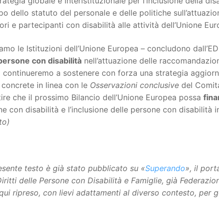
rategia globale e interistituzionale per l’inclusione della disab
po dello statuto del personale e delle politiche sull’attuazion
tori e partecipanti con disabilità alle attività dell’Unione Eu
iamo le Istituzioni dell’Unione Europea – concludono dall’E
persone con disabilità
nell’attuazione delle raccomandazioni
 continueremo a sostenere con forza una strategia aggiornata
 concrete in linea con le
Osservazioni conclusive
del Comitat
ire che il prossimo Bilancio dell’Unione Europea possa
fin
e con disabilità e l’inclusione delle persone con disabilità in 
to)
resente testo è già stato pubblicato su «
Superando
», il por
Diritti delle Persone con Disabilità e Famiglie, già Federazi
qui ripreso, con lievi adattamenti al diverso contesto, per 