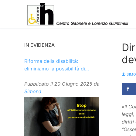
Vai
al
contenuto
Dir
IN EVIDENZA
dev
Riforma della disabilità:
eliminiamo la possibilità di
SIM
istituzionalizzare le persone
Pubblicato il
20 Giugno 2025
da
Simona
«Il C
leggi,
diritt
“Osser