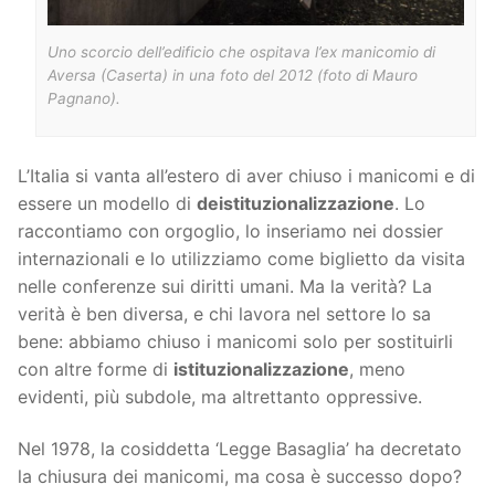
Uno scorcio dell’edificio che ospitava l’ex manicomio di
Aversa (Caserta) in una foto del 2012 (foto di Mauro
Pagnano).
L’Italia si vanta all’estero di aver chiuso i manicomi e di
essere un modello di
deistituzionalizzazione
. Lo
raccontiamo con orgoglio, lo inseriamo nei dossier
internazionali e lo utilizziamo come biglietto da visita
nelle conferenze sui diritti umani. Ma la verità? La
verità è ben diversa, e chi lavora nel settore lo sa
bene: abbiamo chiuso i manicomi solo per sostituirli
con altre forme di
istituzionalizzazione
, meno
evidenti, più subdole, ma altrettanto oppressive.
Nel 1978, la cosiddetta ‘Legge Basaglia’ ha decretato
la chiusura dei manicomi, ma cosa è successo dopo?