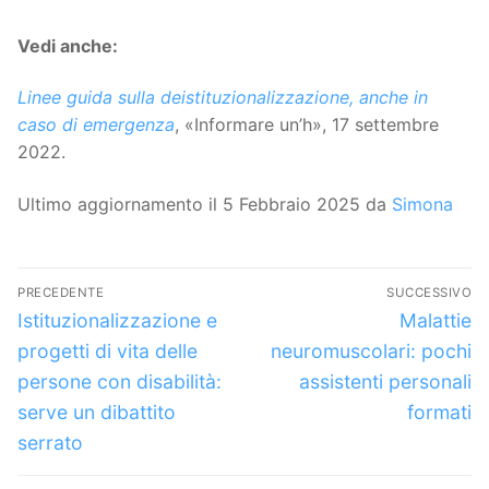
Vedi anche:
Linee guida sulla deistituzionalizzazione, anche in
caso di emergenza
, «Informare un’h», 17 settembre
2022.
Ultimo aggiornamento il 5 Febbraio 2025 da
Simona
Navigazione
PRECEDENTE
SUCCESSIVO
articoli
Articolo
Articolo
Istituzionalizzazione e
Malattie
precedente:
successivo
progetti di vita delle
neuromuscolari: pochi
persone con disabilità:
assistenti personali
serve un dibattito
formati
serrato