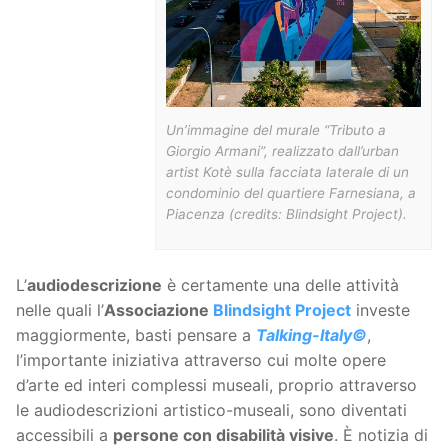
Un’immagine del murale “Tributo a
Giorgio Armani”, realizzato dall’urban
artist Kotè sulla facciata laterale di un
condominio del quartiere Farnesiana, a
Piacenza (credits: Blindsight Project).
L’
audiodescrizione
è certamente una delle attività
nelle quali l’
Associazione
Blindsight Project
investe
maggiormente, basti pensare a
Talking-Italy©
,
l’importante iniziativa attraverso cui molte opere
d’arte ed interi complessi museali, proprio attraverso
le audiodescrizioni artistico-museali, sono diventati
accessibili a
persone con disabilità visive
. È notizia di