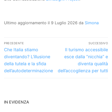
Ultimo aggiornamento il 9 Luglio 2026 da
Simona
Navigazione
PRECEDENTE
SUCCESSIVO
articoli
Articolo
Articolo
Che Italia stiamo
Il turismo accessibile
precedente:
successivo:
diventando? L’illusione
esce dalla “nicchia” e
della tutela e la sfida
diventa qualità
dell’autodeterminazione
dell’accoglienza per tutti
IN EVIDENZA