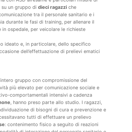
o su un gruppo di
dieci ragazzi
che
a comunicazione tra il personale sanitario e i
sia durante le fasi di training, per allenare il
in ospedale, per veicolare le richieste
lo ideato e, in particolare, dello specifico
occasione dell’effettuazione di prelievi ematici
(l’intero gruppo con compromissione del
avità più elevato per comunicazione sociale e
nitivo-comportamentali intensivi a cadenza
enone
, hanno preso parte allo studio. I ragazzi,
’individuazione di bisogni di cura e prevenzione e
essitavano tutti di effettuare un prelievo
se
: contenimento fisico a seguito di reazioni
dalità di interazione del personale sanitario e