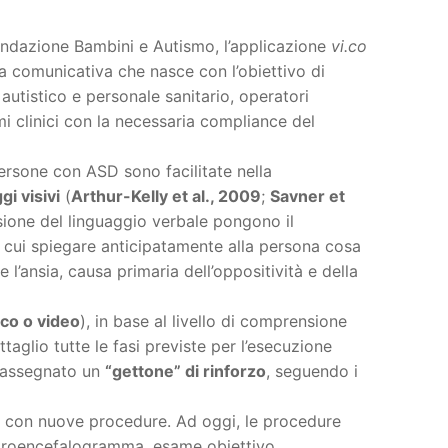
 Fondazione Bambini e Autismo, l’applicazione
vi.co
ia comunicativa che nasce con l’obiettivo di
autistico e personale sanitario, operatori
ami clinici con la necessaria compliance del
ersone con ASD sono facilitate nella
gi visivi
(
Arthur-Kelly et al., 2009
;
Savner et
sione del linguaggio verbale pongono il
 cui spiegare anticipatamente alla persona cosa
 l’ansia, causa primaria dell’oppositività e della
ico o video
), in base al livello di comprensione
aglio tutte le fasi previste per l’esecuzione
e assegnato un
“gettone” di rinforzo
, seguendo i
ta con nuove procedure. Ad oggi, le procedure
ttroencefalogramma, esame obiettivo,