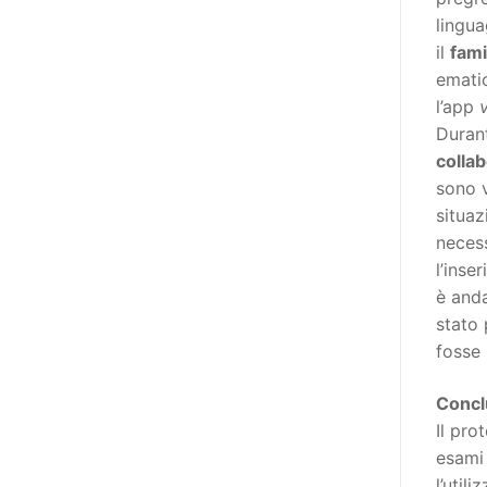
niente di originale, a dire il vero,
lingua
giacché il Secondo Manifesto è
il
fami
stato sviluppato nel solco della
ematic
Convenzione ONU sui diritti delle
l’app
persone con disabilità (del 2006,
Durant
ratificata dall’Italia con la Legge
collab
18/2009), e questa conteneva già
sono v
al suo interno specifiche
situaz
indicazioni in tema di libertà di
necess
espressione e opinione e accesso
l’inse
all’informazione (articoli 2, 9, 21
è anda
e 24). In particolare, l’articolo 21
stato 
della stessa, esordisce così: «Gli
fosse
Stati Parti adottano tutte le
misure adeguate a garantire che
Concl
le persone con disabilità possano
Il pr
esercitare il diritto alla libertà di
esami 
espressione e di opinione, ivi
l’util