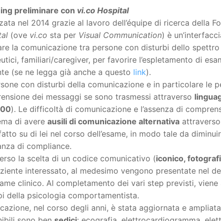
ining preliminare con
vi.co Hospital
zata nel 2014 grazie al lavoro dell’équipe di ricerca della
tal
(ove
vi.co
sta per
Visual Communication
) è un’interfacc
tare la comunicazione tra persone con disturbi dello spettro 
utici, familiari/caregiver, per favorire l’espletamento di es
nte (se ne legga già anche a questo
link
).
sone con disturbi della comunicazione e in particolare le p
ensione dei messaggi se sono trasmessi attraverso
linguag
000
). Le difficoltà di comunicazione e l’assenza di compren
ema di avere
ausili di comunicazione alternativa
attraverso
fatto su di lei nel corso dell’esame, in modo tale da diminuire
nza di compliance.
erso la scelta di un codice comunicativo (
iconico, fotograf
ziente interessato, al medesimo vengono presentate nel dett
same clinico. Al completamento dei vari step previsti, vien
pi della psicologia comportamentista.
icazione, nel corso degli anni, è stata aggiornata e amplia
nibili sono ben
sedici
: ecografia, elettrocardiogramma, ele