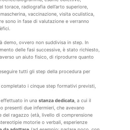
l torace, radiografia dell’arto superiore,
mascherina, vaccinazione, visita oculistica,
dure sono in fase di valutazione e verranno
fici.
ità demo, ovvero non suddivisa in step. In
ento delle fasi successive, è stato richiesto,
verso un aiuto fisico, di riprodurre quanto
eseguire tutti gli step della procedura per
completato i cinque step formativi previsti,
 effettuato in una
stanza dedicata
, a cui il
o presenti due infermieri, che avevano
 del ragazzo (età, livello di comprensione
tereotipie motorie o verbali, esperienze
e da adottare
(ad esempio: parlare poco, con