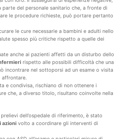
 parte del personale sanitario che, a fronte di
are le procedure richieste, può portare pertanto
urare le cure necessarie a bambini e adulti nello
lute spesso più critiche rispetto a quelle dei
te anche ai pazienti affetti da un disturbo dello
nfermieri
rispetto alle possibili difficoltà che una
uò incontrare nel sottoporsi ad un esame o visita
 affrontare.
ita e condivisa, rischiano di non ottenere i
ure che, a diverso titolo, risultano coinvolte nella
prelievi dell’ospedale di riferimento, è stato
i azioni
volto a coordinare gli interventi di
ona con ASD all’esame e particolari misure di