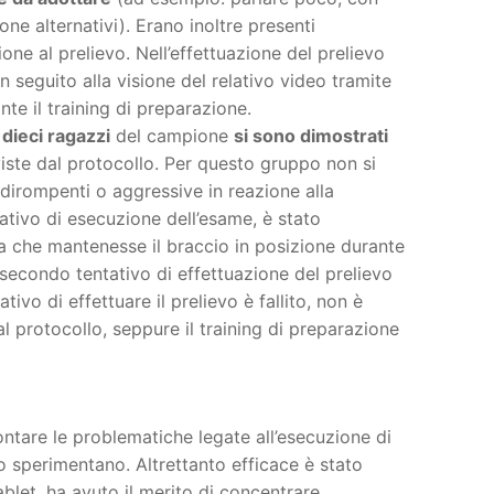
ne alternativi). Erano inoltre presenti
one al prelievo. Nell’effettuazione del prelievo
n seguito alla visione del relativo video tramite
te il training di preparazione.
 dieci ragazzi
del campione
si sono dimostrati
ste dal protocollo. Per questo gruppo non si
dirompenti o aggressive in reazione alla
tativo di esecuzione dell’esame, è stato
na che mantenesse il braccio in posizione durante
l secondo tentativo di effettuazione del prelievo
ivo di effettuare il prelievo è fallito, non è
l protocollo, seppure il training di preparazione
ntare le problematiche legate all’esecuzione di
o sperimentano. Altrettanto efficace è stato
ablet, ha avuto il merito di concentrare