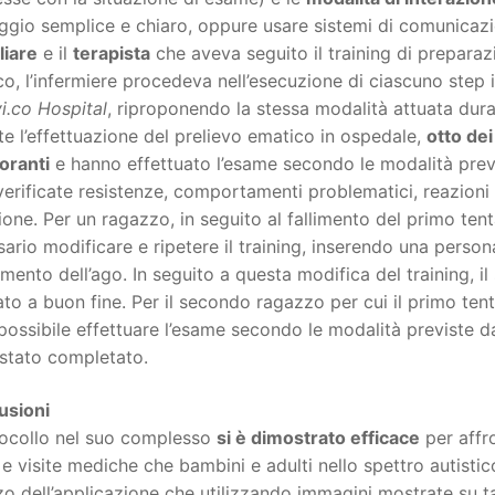
ggio semplice e chiaro, oppure usare sistemi di comunicazio
liare
e il
terapista
che aveva seguito il training di preparazi
o, l’infermiere procedeva nell’esecuzione di ciascuno step i
vi.co Hospital
, riproponendo la stessa modalità attuata duran
e l’effettuazione del prelievo ematico in ospedale,
otto dei
oranti
e hanno effettuato l’esame secondo le modalità previ
erificate resistenze, comportamenti problematici, reazioni 
ione. Per un ragazzo, in seguito al fallimento del primo ten
ario modificare e ripetere il training, inserendo una perso
rimento dell’ago. In seguito a questa modifica del training, i
to a buon fine. Per il secondo ragazzo per cui il primo tentat
possibile effettuare l’esame secondo le modalità previste da
 stato completato.
usioni
otocollo nel suo complesso
si è dimostrato efficace
per affro
e visite mediche che bambini e adulti nello spettro autistic
izzo dell’applicazione che utilizzando immagini mostrate su t