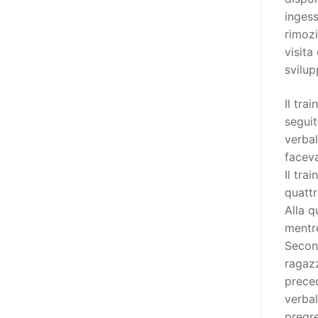
adottato nel 2011 dall’Assemblea
ingess
Generale del Forum Europeo sulla
rimozi
Disabilità – EDF) «I documenti
visita
relativi alle donne ed alle ragazze
svilup
con disabilità ed ai loro diritti
devono essere comprensibili e
Il tra
disponibili nelle lingue locali, nella
seguit
lingua dei segni, in Braille, in
verbal
formati di comunicazione
facev
aumentativa e alternativa, e in
Il tra
tutti gli altri modi, mezzi e
quatt
formati di comunicazione
Alla q
accessibili, compresi quelli
mentre
elettronici»: lo stabilisce (al
Second
punto 3.13.) proprio il Secondo
ragaz
Manifesto. A parte la
preced
declinazione al femminile, sulla
verbal
quale torneremo più avanti,
pregre