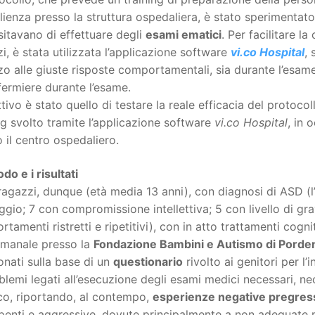
ienza presso la struttura ospedaliera, è stato sperimentat
itavano di effettuare degli
esami ematici
. Per facilitare l
i, è stata utilizzata l’applicazione software
vi.co Hospital
, 
o alle giuste risposte comportamentali, sia durante l’esame 
nfermiere durante l’esame.
ttivo è stato quello di testare la reale efficacia del protocol
ng svolto tramite l’applicazione software
vi.co Hospital
, in 
 il centro ospedaliero.
odo e i risultati
ragazzi, dunque (età media 13 anni), con diagnosi di ASD 
ggio; 7 con compromissione intellettiva; 5 con livello di gr
tamenti ristretti e ripetitivi), con in atto trattamenti cog
imanale presso la
Fondazione Bambini e Autismo di Pord
onati sulla base di un
questionario
rivolto ai genitori per l
blemi legati all’esecuzione degli esami medici necessari, nec
co, riportando, al contempo,
esperienze negative pregres
enti e aggressive, dovute principalmente a non adeguate mo