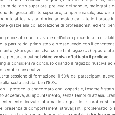
atura dell’arto superiore, prelievo del sangue, radiografia de
one del gesso all’arto superiore, tampone nasale, uso della 
 odontoiatrica, visita otorinolaringoiatrica. Ulteriori proce
pate grazie alla collaborazione di professionisti ed enti benè
ining è iniziato con la visione dell’intera procedura in modal
o, a partire dal primo step e proseguendo con il concatenam
mente («Fai uguale», «Fai come fa il ragazzo») oppure attra
a la persona a cui
nel video veniva effettuato il prelievo
.
ining si considerava concluso quando il ragazzo riusciva ad 
ro sedute consecutive.
uarta sessione di formazione, il 50% dei partecipanti aveva 
 alla sesta seduta, ben l’80%.
o il protocollo concordato con l’ospedale, l’esame è stato
zo accedeva, su appuntamento, senza tempi di attesa. Eran
entemente ricevuto informazioni riguardo le caratteristiche
e, presenza di comportamenti stravaganti, problematici o s
sse con la situazione di esame) e le
modalità di interazion