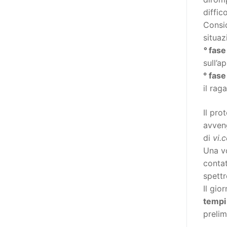
destinatarie di interventi. Una
diffic
visione più moderna le guarda
Consid
come soggetti che devono
situaz
essere messi in condizione di
°
fase
autodeterminarsi. Non è,
sull’a
ovviamente, solo una questione
° fase
di parole, ma di fornire strumenti
il rag
che mettano la persona con
disabilità in condizione di
Il pro
compiere liberamente tutte le
avveng
scelte che riguardano la sua vita.
di
vi.
È un progetto ambizioso, a volte
Una vo
anche faticoso, ma è l’unica via
contat
per la libertà. Tra i tanti strumenti
spettr
che possiamo utilizzare per
Il gio
realizzare questo progetto,
tempi 
l’accesso all’informazione ha
prelim
un’importanza strategica. Posto