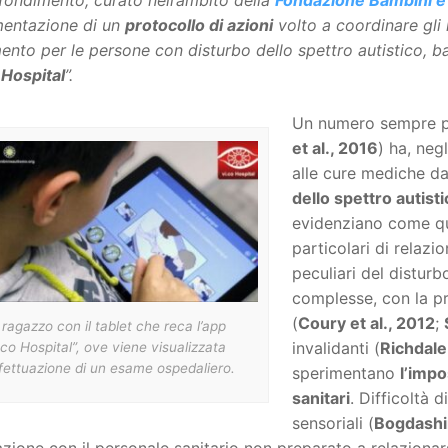
fondimento, curato nell’àmbito della
Fondazione Bambini e
mentazione di un
protocollo di azioni
volto a coordinare gli i
mento per le persone con disturbo dello spettro autistico, b
 Hospital
”.
Un numero sempre più
et al., 2016
) ha, neg
alle cure mediche d
dello spettro autisti
evidenziano come qu
particolari di relazi
peculiari del disturb
complesse, con la pr
(
Coury et al., 2012
;
ragazzo con il tablet che reca l’app
invalidanti (
Richdale 
.co Hospital”, ove viene visualizzata
ffettuazione di un esame ospedaliero.
sperimentano
l’impo
sanitari
. Difficoltà 
sensoriali (
Bogdashi
razione con il personale sanitario non preparato a relazionars