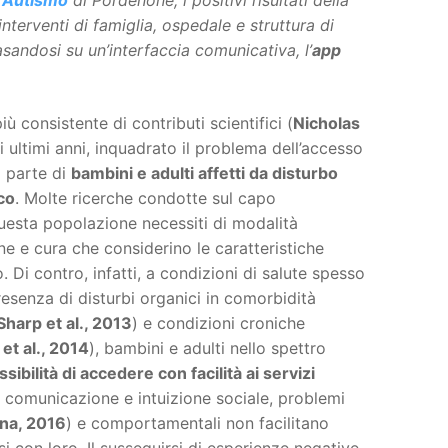
 Autismo
di Pordenone, i positivi risultati della
nterventi di famiglia, ospedale e struttura di
asandosi su un’interfaccia comunicativa, l’
app
 consistente di contributi scientifici (
Nicholas
li ultimi anni, inquadrato il problema dell’accesso
a parte di
bambini e adulti affetti da disturbo
co
. Molte ricerche condotte sul capo
esta popolazione necessiti di modalità
one e cura che considerino le caratteristiche
o. Di contro, infatti, a condizioni di salute spesso
esenza di disturbi organici in comorbidità
Sharp et al., 2013
) e condizioni croniche
et al., 2014
), bambini e adulti nello spettro
ssibilità di accedere con facilità ai servizi
di comunicazione e intuizione sociale, problemi
na, 2016
) e comportamentali non facilitano
i con loro. Il susseguirsi di esperienze negative,