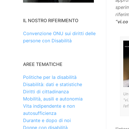
appro
speri
riferi
IL NOSTRO RIFERIMENTO
“vi.co
Convenzione ONU sui diritti delle
persone con Disabilità
AREE TEMATICHE
Politiche per la disabilità
Disabilità: dati e statistiche
Diritti di cittadinanza
Un 
Mobilità, ausili e autonomia
“vi
Vita indipendente e non
l’e
autosufficienza
Durante e dopo di noi
Donne con disabilità
l’inte