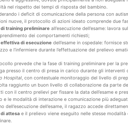
oltà nel rispetto dei tempi di risposta del bambino.
erando i deficit di comunicazione della persona con autism
ioni nuove, il protocollo di azioni ideato comprende due fas
 di training preliminare
all’esecuzione dell’esame: lavora s
pprendimento dei comportamenti richiesti;
 effettiva di esecuzione
dell’esame in ospedale: fornisce str
azzo e l’infermiere durante l’effettuazione del prelievo emati
tocollo prevede che la fase di training preliminare per la pr
a presso il centro di presa in carico durante gli interventi 
co Hospital
, con contestuale monitoraggio del livello di pre
lta raggiunto un buon livello di collaborazione da parte del
ti con il centro prelievi per fissare la data dell’esame e pre
o e le modalità di interazione e comunicazione più adeguat
rno dell’esecuzione dell’esame, il ragazzo accede direttamen
di attesa
e il prelievo viene eseguito nelle stesse modalità 
inare.