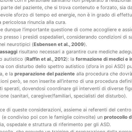
 parte del paziente, che si trova contenuto e forzato, sia da
evole sforzo di tempo ed energie, non è in grado di effettu
 pericolosa rinuncia alla cura.
e dunque l’importante questione di come accogliere e assic
o presso i presìdi ospedalieri, considerando condizioni di sa
ei neurotipici (
Esbensen et al., 2009
).
assaggi
risultano necessari a garantire cure mediche adegua
o autistico (
Raffin et al., 2012
): la
formazione di medici e i
a con disturbo dello spettro autistico (d’ora in poi ASD) p
a, e la
preparazione del paziente
alla procedura che dovrà
zioni però, se non inserite all’interno di una procedura defin
ati sperati, dovendosi coordinare gli interventi di diverse fig
ione (sanitari, caregiver/familiari, specialisti del disturbo).
uce di queste considerazioni, assieme ai referenti del centro 
 (e condiviso poi con le famiglie coinvolte) un
protocollo d
ia, ospedale e struttura di riferimento per gli ASD.
tocollo, che prevede un training di preparazione della pers