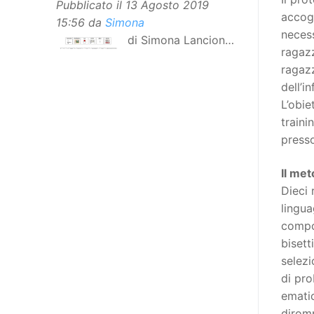
Pubblicato il
13 Agosto 2019
accogl
15:56
da
Simona
necess
di Simona Lancioni,
ragazz
responsabile del
ragazz
centro Informare un’h di Peccioli
dell’i
(Pisa) Dopo la traduzione in
L’obie
lingua italiana, e la versione facile
traini
da leggere, arriva ora la versione
presso
in comunicazione aumentativa
alternativa (CAA) del “Secondo
Il met
Manifesto sui diritti delle Donne e
Dieci 
delle Ragazze con Disabilità
lingua
nell’Unione Europea”. La
compor
rivendicazione ed il godimento
bisett
dei diritti passa anche attraverso
selezi
l’accessibilità dell’informazione.
di pro
L’approccio assistenziale guarda
emati
alle persone con disabilità come
diromp