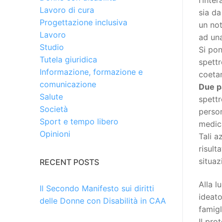
Lavoro di cura
sia da
Progettazione inclusiva
un not
Lavoro
ad una
Studio
Si pon
Tutela giuridica
spettr
Informazione, formazione e
coetan
comunicazione
Due p
Salute
spettr
Società
person
Sport e tempo libero
medic
Opinioni
Tali a
risult
situaz
RECENT POSTS
Alla l
Il Secondo Manifesto sui diritti
ideato
delle Donne con Disabilità in CAA
famigl
Il pro