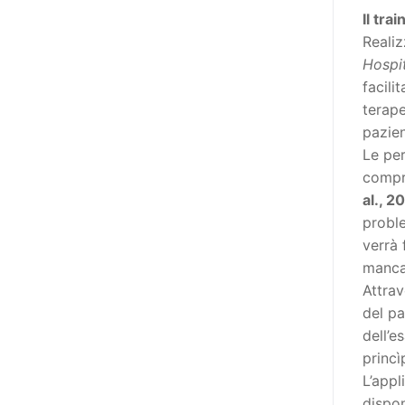
poi che tutta l’informazione
Il tra
dovrebbe essere accessibile, ma
Realiz
che non è possibile tradurre tutto
Hospi
simultaneamente, sarebbe
facili
importante iniziare col rendere
terape
accessibili almeno i documenti
pazie
che parlano i diritti. Proprio a
Le per
partire da queste considerazioni,
compr
dopo aver prodotto la traduzione
al., 2
in lingua italiana, e la versione
probl
facile da leggere (qui
verrà 
la presentazione), abbiamo
manca
deciso di realizzare la versione in
Attrav
comunicazione aumentativa
del pa
alternativa (CAA) del “Secondo
dell’e
Manifesto sui diritti delle Donne e
princì
delle Ragazze con Disabilità
L’appl
nell’Unione Europea” (quello
dispo