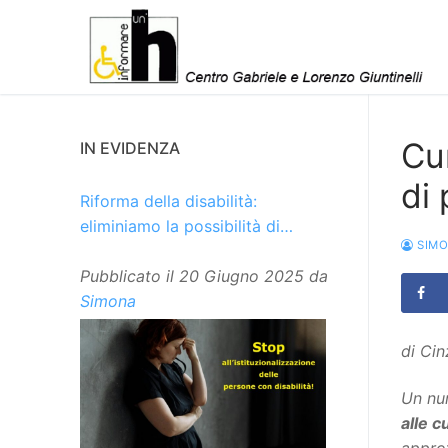
Vai
al
contenuto
Cu
IN EVIDENZA
di 
Riforma della disabilità:
eliminiamo la possibilità di
SIM
istituzionalizzare le persone
Pubblicato il
20 Giugno 2025
da
Simona
di Cin
Un num
alle c