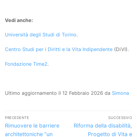
Vedi anche:
Università degli Studi di Torino
.
Centro Studi per i Diritti e la Vita Indipendente
(DiVI).
Fondazione Time2
.
Ultimo aggiornamento il 12 Febbraio 2026 da
Simona
Navigazione
PRECEDENTE
SUCCESSIVO
articoli
Articolo
Articolo
Rimuovere le barriere
Riforma della disabilità,
precedente:
successivo:
architettoniche “un
Progetto di Vita e