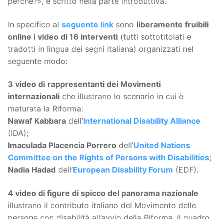
perché?», è scritto nella parte introduttiva.
In specifico al
seguente link
sono
liberamente fruibili
online i
video di 16 interventi
(tutti sottotitolati e
tradotti in lingua dei segni italiana) organizzati nel
seguente modo:
3 video di
rappresentanti dei Movimenti
internazionali
che illustrano lo scenario in cui è
maturata la Riforma:
Nawaf Kabbara
dell’
International Disability Alliance
(IDA);
Imaculada Placencia Porrero
dell’
United Nations
Committee on the Rights of Persons with Disabilities
;
Nadia Hadad
dell’
European Disability Forum
(EDF).
4 video di figure di spicco del panorama nazionale
illustrano il contributo italiano del Movimento delle
persone con disabilità all’avvio della Riforma, il quadro