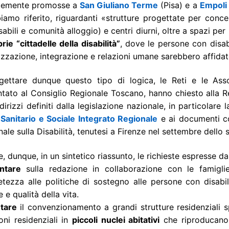
temente promosse a
San Giuliano Terme
(Pisa) e a
Empoli
iamo riferito, riguardanti «strutture progettate per concen
sabili e comunità alloggio) e centri diurni, oltre a spazi per l
rie “cittadelle della disabilità”
, dove le persone con disab
izzazione, integrazione e relazioni umane sarebbero affidat
igettare dunque questo tipo di logica, le Reti e le Ass
ntato al Consiglio Regionale Toscano, hanno chiesto alla 
ndirizzi definiti dalla legislazione nazionale, in particolare
 Sanitario e Sociale Integrato Regionale
e ai documenti co
ale sulla Disabilità, tenutesi a Firenze nel settembre dello
, dunque, in un sintetico riassunto, le richieste espresse d
ntare
sulla redazione in collaborazione con le famigl
etezza alle politiche di sostegno alle persone con disabil
e e qualità della vita.
utare
il convenzionamento a grandi strutture residenziali spe
oni residenziali in
piccoli nuclei abitativi
che riproducano 