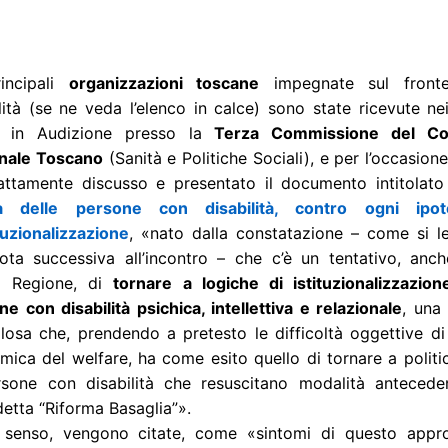
incipali
organizzazioni toscane
impegnate sul fronte
lità (se ne veda l’elenco in calce) sono state ricevute nei
i in Audizione presso la
Terza Commissione del Con
nale Toscano
(Sanità e Politiche Sociali), e per l’occasion
ttamente discusso e presentato il documento intitolat
tà delle persone con disabilità, contro ogni ipot
tuzionalizzazione
, «nato dalla constatazione – come si l
ota successiva all’incontro – che c’è un tentativo, anch
a Regione, di
tornare a logiche di istituzionalizzazion
e con disabilità psichica, intellettiva e relazionale
, una 
losa che, prendendo a pretesto le difficoltà oggettive di
ica del welfare, ha come esito quello di tornare a politi
rsone con disabilità che resuscitano modalità anteceden
etta “Riforma Basaglia”».
l senso, vengono citate, come «sintomi di questo appro