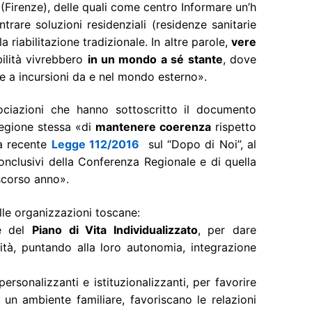
(Firenze), delle quali come centro Informare un’h
trare soluzioni residenziali (residenze sanitarie
a riabilitazione tradizionale. In altre parole,
vere
ilità vivrebbero
in un mondo a sé stante
, dove
e a incursioni da e nel mondo esterno».
ociazioni che hanno sottoscritto il documento
Regione stessa «di
mantenere coerenza
rispetto
 la recente
Legge 112/2016
sul “Dopo di Noi”, al
nclusivi della Conferenza Regionale e di quella
 scorso anno».
alle organizzazioni toscane:
ie del
Piano di Vita Individualizzato
, per dare
ità, puntando alla loro autonomia, integrazione
rsonalizzanti e istituzionalizzanti, per favorire
un ambiente familiare, favoriscano le relazioni