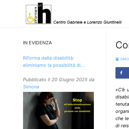
Vai
al
contenuto
Con
IN EVIDENZA
Riforma della disabilità:
SIM
eliminiamo la possibilità di
istituzionalizzare le persone
Pubblicato il
20 Giugno 2025
da
Simona
«C’è 
disabi
tenut
organi
che le
di rei