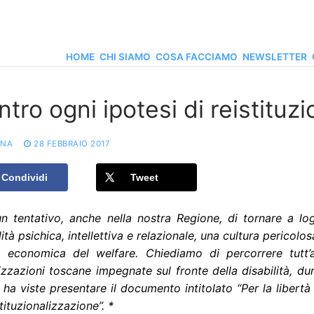
HOME
CHI SIAMO
COSA FACCIAMO
NEWSLETTER
tro ogni ipotesi di reistituz
ONA
28 FEBBRAIO 2017
Condividi
Tweet
un tentativo, anche nella nostra Regione, di tornare a log
lità psichica, intellettiva e relazionale, una cultura pericol
a economica del welfare. Chiediamo di percorrere tutt’al
zzazioni toscane impegnate sul fronte della disabilità, du
 ha viste presentare il documento intitolato “Per la libertà
stituzionalizzazione”. *