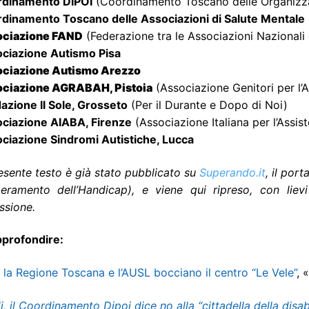
rdinamento DIPOI
(Coordinamento Toscano delle Organizzaz
rdinamento Toscano delle Associazioni di Salute Mentale
ociazione FAND
(Federazione tra le Associazioni Nazionali 
ociazione Autismo Pisa
ociazione Autismo Arezzo
ociazione AGRABAH, Pistoia
(Associazione Genitori per l’
azione Il Sole, Grosseto
(Per il Durante e Dopo di Noi)
ociazione AIABA, Firenze
(Associazione Italiana per l’Assist
ociazione Sindromi Autistiche, Lucca
esente testo è già stato pubblicato su
Superando.it
, il por
peramento dell’Handicap), e viene qui ripreso, con liev
ssione.
pprofondire:
la Regione Toscana e l’AUSL bocciano il centro “Le Vele”
, 
, il Coordinamento Dipoi dice no alla “cittadella della disabi