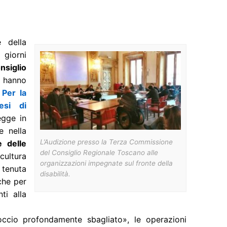
 della
 giorni
siglio
e hanno
o
Per la
esi di
egge in
e nella
L’Audizione presso la Terza Commissione
e delle
del Consiglio Regionale Toscano alle
cultura
organizzazioni impegnate sul fronte della
 tenuta
disabilità.
che per
ti alla
ccio profondamente sbagliato», le operazioni