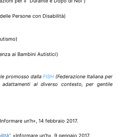
ioni per il “Durante e Dopo di Noi”)
delle Persone con Disabilità)
Autismo)
enza ai Bambini Autistici)
tale promosso dalla
FISH
(Federazione Italiana per
i adattamenti al diverso contesto, per gentile
«Informare un’h», 14 febbraio 2017.
lità”
,
«Informare un’h», 9 gennaio 2017.