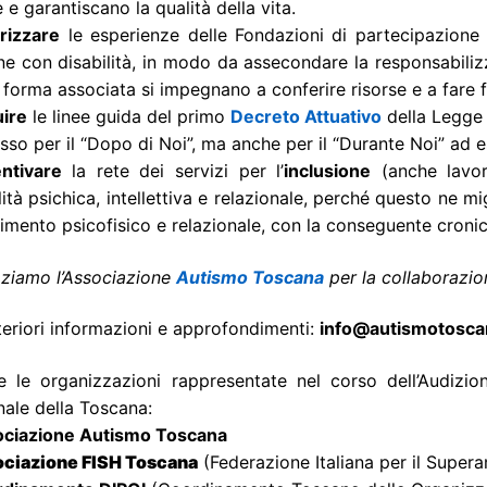
e garantiscano la qualità della vita.
orizzare
le esperienze delle Fondazioni di partecipazione 
e con disabilità, in modo da assecondare la responsabilizz
 forma associata si impegnano a conferire risorse e a fare 
uire
le linee guida del primo
Decreto Attuativo
della Legge 
sso per il “Dopo di Noi”, ma anche per il “Durante Noi” ad 
entivare
la rete dei servizi per l’
inclusione
(anche lavor
lità psichica, intellettiva e relazionale, perché questo ne mi
mento psicofisico e relazionale, con la conseguente croni
aziamo l’Associazione
Autismo Toscana
per la collaborazio
teriori informazioni e approfondimenti:
info@autismotoscan
e le organizzazioni rappresentate nel corso dell’Audizi
ale della Toscana:
ociazione Autismo Toscana
ociazione FISH Toscana
(Federazione Italiana per il Super