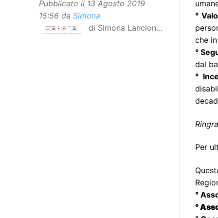
umane 
Pubblicato il
13 Agosto 2019
° Val
15:56
da
Simona
person
di Simona Lancioni,
che in
responsabile del
° Seg
centro Informare un’h di Peccioli
dal ba
(Pisa) Dopo la traduzione in
° Inc
lingua italiana, e la versione facile
disabi
da leggere, arriva ora la versione
decadi
in comunicazione aumentativa
alternativa (CAA) del “Secondo
Ringr
Manifesto sui diritti delle Donne e
delle Ragazze con Disabilità
Per ul
nell’Unione Europea”. La
rivendicazione ed il godimento
Quest
dei diritti passa anche attraverso
Region
l’accessibilità dell’informazione.
° Ass
L’approccio assistenziale guarda
° Ass
alle persone con disabilità come