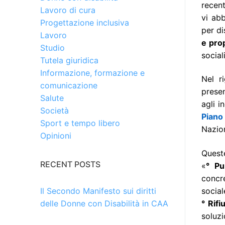
recen
Lavoro di cura
vi abb
Progettazione inclusiva
per di
Lavoro
e prop
Studio
social
Tutela giuridica
Informazione, formazione e
Nel r
comunicazione
prese
Salute
agli i
Società
Piano
Sport e tempo libero
Nazion
Opinioni
Queste
RECENT POSTS
«
° Pu
concr
social
Il Secondo Manifesto sui diritti
° Rifi
delle Donne con Disabilità in CAA
soluzi