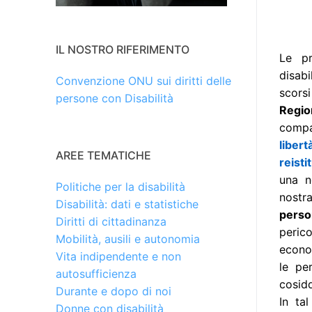
IL NOSTRO RIFERIMENTO
Le pr
disabi
Convenzione ONU sui diritti delle
scors
persone con Disabilità
Regio
compa
liber
AREE TEMATICHE
reisti
una n
Politiche per la disabilità
nostr
Disabilità: dati e statistiche
person
Diritti di cittadinanza
perico
Mobilità, ausili e autonomia
econom
Vita indipendente e non
le pe
autosufficienza
cosidd
Durante e dopo di noi
In ta
Donne con disabilità