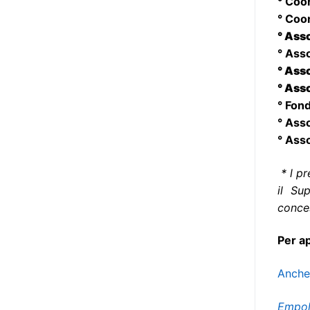
° Coo
destinatarie di interventi. Una
° Coo
visione più moderna le guarda
° Ass
come soggetti che devono
° Ass
essere messi in condizione di
° Ass
autodeterminarsi. Non è,
° Ass
ovviamente, solo una questione
° Fond
di parole, ma di fornire strumenti
° Ass
che mettano la persona con
° Ass
disabilità in condizione di
compiere liberamente tutte le
* l pr
scelte che riguardano la sua vita.
il Su
È un progetto ambizioso, a volte
conce
anche faticoso, ma è l’unica via
per la libertà. Tra i tanti strumenti
Per a
che possiamo utilizzare per
realizzare questo progetto,
Anche 
l’accesso all’informazione ha
un’importanza strategica. Posto
Empoli