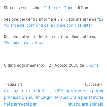
Sito dell’associazione
Differenza Donna
di Roma.
Sezione del centro Informare un’h dedicata al tema “
La
violenza nei confronti delle donne con disabilità
”.
Sezione del centro Informare un’h dedicata al tema
“
Donne con disabilità
”.
Ultimo aggiornamento il 27 Agosto 2020 da
Simona
Navigazione
PRECEDENTE
SUCCESSIVO
articoli
Articolo
Articolo
Cassazione, ulteriori
USA, approvata la prima
precedente:
successivo:
precisazioni sull’impiego
terapia orale per l’atrofia
dei permessi per
muscolare spinale