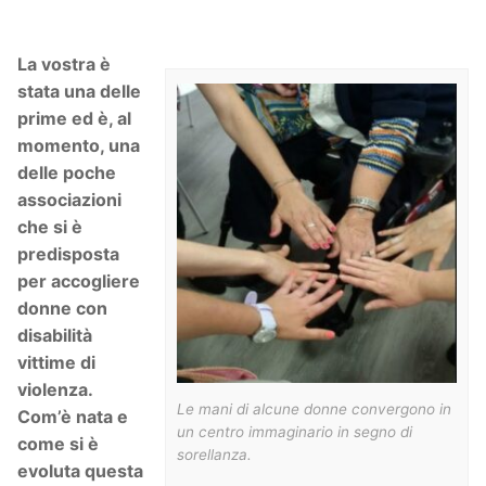
La vostra è
stata una delle
prime ed è, al
momento, una
delle poche
associazioni
che si è
predisposta
per accogliere
donne con
disabilità
vittime di
violenza.
Le mani di alcune donne convergono in
Com’è nata e
un centro immaginario in segno di
come si è
sorellanza.
evoluta questa