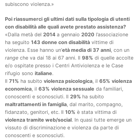
subiscono violenza.»
Poi riassumerci gli ultimi dati sulla tipologia di utenti
con disabilità alle quali avete prestato assistenza?
«Dalla metà del
2014
a gennaio
2020
l’associazione
ha seguito
143 donne con disabilità
vittime di
violenza. Esse hanno un’
età media di 37 anni
, con un
range
che va dai 18 ai 67 anni. Il
98%
di quelle accolte
e/o ospitate presso i Centri Antiviolenza e le Case
rifugio sono
italiane
.
Il
71%
ha subito
violenza psicologica
, il
65%
violenza
economica
, il
63%
violenza sessuale
da familiari,
conoscenti e sconosciuti. Il
29%
ha subito
maltrattamenti in famiglia
, dal marito, compagno,
fidanzato, genitori, etc. Il
10%
è stata vittima di
violenza tramite web/social
. In quasi tutte emerge un
vissuto di discriminazione e violenza da parte di
conoscenti e sconosciuti.