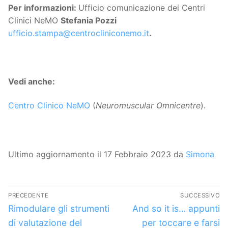
Per informazioni:
Ufficio comunicazione dei Centri
Clinici NeMO
Stefania Pozzi
ufficio.stampa@centrocliniconemo.it
.
Vedi anche:
Centro Clinico NeMO
(
Neuromuscular Omnicentre
).
Ultimo aggiornamento il 17 Febbraio 2023 da
Simona
Navigazione
PRECEDENTE
SUCCESSIVO
articoli
Articolo
Articolo
Rimodulare gli strumenti
And so it is… appunti
precedente:
successivo:
di valutazione del
per toccare e farsi