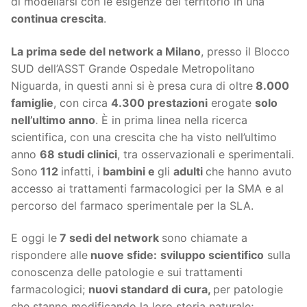
di modellarsi con le esigenze del territorio in una
continua crescita
.
La prima sede del network a Milano
, presso il Blocco
SUD dell’ASST Grande Ospedale Metropolitano
Niguarda, in questi anni si è presa cura di oltre
8.000
famiglie
, con circa
4.300 prestazioni
erogate
solo
nell’ultimo anno
. È in prima linea nella ricerca
scientifica, con una crescita che ha visto nell’ultimo
anno
68 studi clinici
, tra osservazionali e sperimentali.
Sono
112
infatti, i
bambini e
gli
adulti
che hanno avuto
accesso ai trattamenti farmacologici per la SMA e al
percorso del farmaco sperimentale per la SLA.
E oggi le
7 sedi del network
sono chiamate a
rispondere alle
nuove sfide:
sviluppo scientifico
sulla
conoscenza delle patologie e sui trattamenti
farmacologici;
nuovi standard di cura,
per patologie
che stanno modificando la loro storia naturale;