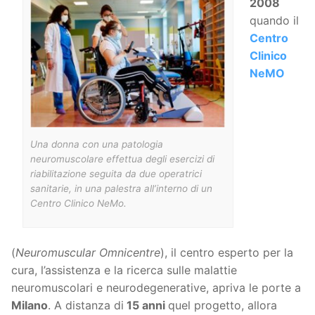
2008
quando il
Centro
Clinico
NeMO
Una donna con una patologia
neuromuscolare effettua degli esercizi di
riabilitazione seguita da due operatrici
sanitarie, in una palestra all’interno di un
Centro Clinico NeMo.
(
Neuromuscular Omnicentre
), il centro esperto per la
cura, l’assistenza e la ricerca sulle malattie
neuromuscolari e neurodegenerative, apriva le porte a
Milano
. A distanza di
15 anni
quel progetto, allora