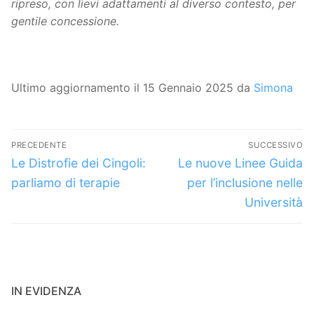
ripreso, con lievi adattamenti al diverso contesto, per
gentile concessione.
Ultimo aggiornamento il 15 Gennaio 2025 da
Simona
Navigazione
PRECEDENTE
SUCCESSIVO
articoli
Articolo
Articolo
Le Distrofie dei Cingoli:
Le nuove Linee Guida
precedente:
successivo:
parliamo di terapie
per l’inclusione nelle
Università
IN EVIDENZA