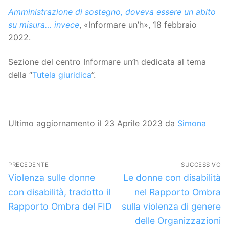
Amministrazione di sostegno, doveva essere un abito
su misura… invece
, «Informare un’h», 18 febbraio
2022.
Sezione del centro Informare un’h dedicata al tema
della “
Tutela giuridica
”.
Ultimo aggiornamento il 23 Aprile 2023 da
Simona
Navigazione
PRECEDENTE
SUCCESSIVO
articoli
Articolo
Articolo
Violenza sulle donne
Le donne con disabilità
precedente:
successivo:
con disabilità, tradotto il
nel Rapporto Ombra
Rapporto Ombra del FID
sulla violenza di genere
delle Organizzazioni