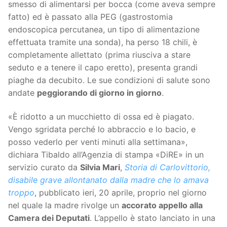
smesso di alimentarsi per bocca (come aveva sempre
fatto) ed è passato alla PEG (gastrostomia
endoscopica percutanea, un tipo di alimentazione
effettuata tramite una sonda), ha perso 18 chili, è
completamente allettato (prima riusciva a stare
seduto e a tenere il capo eretto), presenta grandi
piaghe da decubito. Le sue condizioni di salute sono
andate
peggiorando di giorno in giorno
.
«È ridotto a un mucchietto di ossa ed è piagato.
Vengo sgridata perché lo abbraccio e lo bacio, e
posso vederlo per venti minuti alla settimana»,
dichiara Tibaldo all’Agenzia di stampa «DiRE» in un
servizio curato da
Silvia Mari
,
Storia di Carlovittorio,
disabile grave allontanato dalla madre che lo amava
troppo
, pubblicato ieri, 20 aprile, proprio nel giorno
nel quale la madre rivolge un
accorato appello alla
Camera dei Deputati
. L’appello è stato lanciato in una