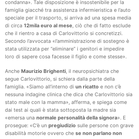
condanna». Tale disposizione è insostenibile per la
famiglia giacché tra assistenza infermieristica e l’auto
speciale per il trasporto, si arriva ad una spesa media
di circa
12mila euro al mese
, ciò che di fatto esclude
che il rientro a casa di Carlovittorio si concretizzi.
Secondo l’avvocata «l’amministrazione di sostegno è
stata utilizzata per “eliminare” i genitori e impedire
loro di sapere cosa facesse il figlio e come stesse».
Anche
Maurizio Brighenti
, il neuropsichiatra che
segue Carlovittorio, si schiera dalla parte della
famiglia. «Siamo all’interno di
un ricatto
e non c’è
nessuna indagine clinica che dica che Carlovittorio sia
stato male con la mamma», afferma, e spiega come
dai test ai quali è stata sottoposta la madre sia
«emersa una
normale personalità della signora
». E
prosegue: «C’è un
pregiudizio
sulle persone con grave
disabilità motorie ovvero che
se non parlano non