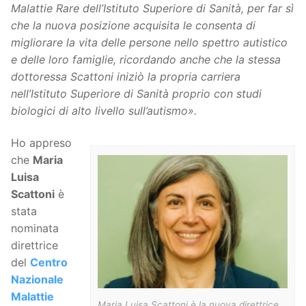
Malattie Rare dell’Istituto Superiore di Sanità, per far sì
che la nuova posizione acquisita le consenta di
migliorare la vita delle persone nello spettro autistico
e delle loro famiglie, ricordando anche che la stessa
dottoressa Scattoni iniziò la propria carriera
nell’Istituto Superiore di Sanità proprio con studi
biologici di alto livello sull’autismo».
Ho appreso
che
Maria
Luisa
Scattoni
è
stata
nominata
direttrice
del
Centro
Nazionale
Malattie
Maria Luisa Scattoni è la nuova direttrice