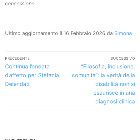
concessione.
Ultimo aggiornamento il 16 Febbraio 2026 da
Simona
Navigazione
PRECEDENTE
SUCCESSIVO
articoli
Articolo
Articolo
Continua l’ondata
“Filosofia, inclusione,
precedente:
successivo:
d’affetto per Stefania
comunità”: la verità della
Delendati
disabilità non si
esaurisce in una
diagnosi clinica