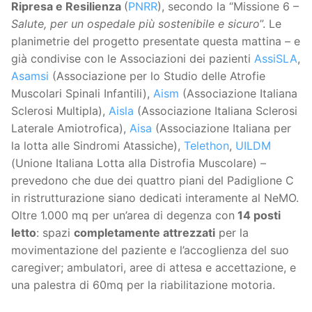
Ripresa e Resilienza
(
PNRR
), secondo la “Missione 6 –
Salute, per un ospedale più sostenibile e sicuro
”. Le
planimetrie del progetto presentate questa mattina – e
già condivise con le Associazioni dei pazienti
AssiSLA
,
Asamsi
(Associazione per lo Studio delle Atrofie
Muscolari Spinali Infantili),
Aism
(Associazione Italiana
Sclerosi Multipla),
Aisla
(Associazione Italiana Sclerosi
Laterale Amiotrofica),
Aisa
(Associazione Italiana per
la lotta alle Sindromi Atassiche),
Telethon
,
UILDM
(Unione Italiana Lotta alla Distrofia Muscolare) –
prevedono che due dei quattro piani del Padiglione C
in ristrutturazione siano dedicati interamente al NeMO.
Oltre 1.000 mq per un’area di degenza con
14 posti
letto
: spazi
completamente attrezzati
per la
movimentazione del paziente e l’accoglienza del suo
caregiver; ambulatori, aree di attesa e accettazione, e
una palestra di 60mq per la riabilitazione motoria.