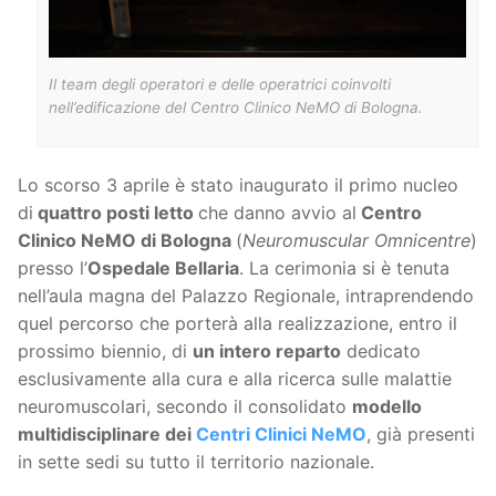
Il team degli operatori e delle operatrici coinvolti
nell’edificazione del Centro Clinico NeMO di Bologna.
Lo scorso 3 aprile è stato inaugurato il primo nucleo
di
quattro posti letto
che danno avvio al
Centro
Clinico NeMO di Bologna
(
Neuromuscular Omnicentre
)
presso l’
Ospedale Bellaria
. La cerimonia si è tenuta
nell’aula magna del Palazzo Regionale, intraprendendo
quel percorso che porterà alla realizzazione, entro il
prossimo biennio, di
un intero reparto
dedicato
esclusivamente alla cura e alla ricerca sulle malattie
neuromuscolari, secondo il consolidato
modello
multidisciplinare dei
Centri Clinici NeMO
, già presenti
in sette sedi su tutto il territorio nazionale.