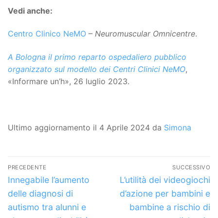
Vedi anche:
Centro Clinico NeMO
–
Neuromuscular Omnicentre
.
A Bologna il primo reparto ospedaliero pubblico
organizzato sul modello dei Centri Clinici NeMO
,
«Informare un’h», 26 luglio 2023.
Ultimo aggiornamento il 4 Aprile 2024 da
Simona
Navigazione
PRECEDENTE
SUCCESSIVO
articoli
Articolo
Articolo
Innegabile l’aumento
L’utilità dei videogiochi
precedente:
successivo:
delle diagnosi di
d’azione per bambini e
autismo tra alunni e
bambine a rischio di