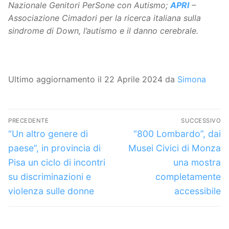
Nazionale Genitori PerSone con Autismo;
APRI
–
Associazione Cimadori per la ricerca italiana sulla
sindrome di Down, l’autismo e il danno cerebrale.
Ultimo aggiornamento il 22 Aprile 2024 da
Simona
Navigazione
PRECEDENTE
SUCCESSIVO
articoli
Articolo
Articolo
“Un altro genere di
“800 Lombardo”, dai
precedente:
successivo:
paese”, in provincia di
Musei Civici di Monza
Pisa un ciclo di incontri
una mostra
su discriminazioni e
completamente
violenza sulle donne
accessibile