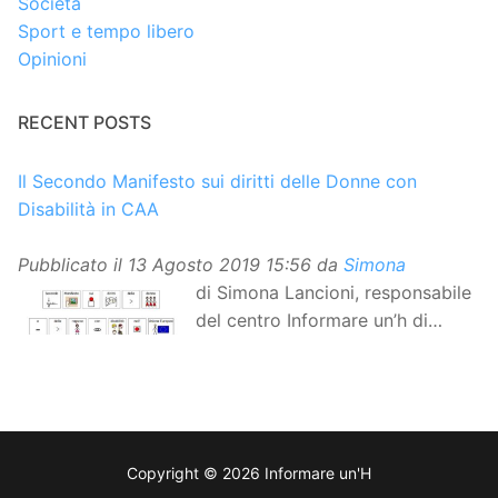
Società
Sport e tempo libero
Opinioni
RECENT POSTS
Il Secondo Manifesto sui diritti delle Donne con
Disabilità in CAA
Pubblicato il
13 Agosto 2019 15:56
da
Simona
di Simona Lancioni, responsabile
del centro Informare un’h di
Peccioli (Pisa) Dopo la
traduzione in lingua italiana, e la versione facile da
leggere, arriva ora la versione in comunicazione
aumentativa alternativa (CAA) del “Secondo Manifesto
sui diritti delle Donne e delle Ragazze con Disabilità
Copyright © 2026 Informare un'H
nell’Unione Europea”. La rivendicazione ed il