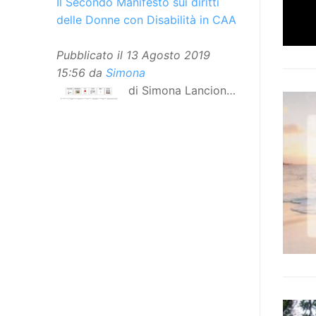
Il Secondo Manifesto sui diritti
delle Donne con Disabilità in CAA
Pubblicato il
13 Agosto 2019
15:56
da
Simona
di Simona Lancioni,
responsabile del
centro Informare un’h di Peccioli
(Pisa) Dopo la traduzione in
lingua italiana, e la versione facile
da leggere, arriva ora la versione
in comunicazione aumentativa
alternativa (CAA) del “Secondo
Manifesto sui diritti delle Donne e
delle Ragazze con Disabilità
nell’Unione Europea”. La
rivendicazione ed il godimento
dei diritti passa anche attraverso