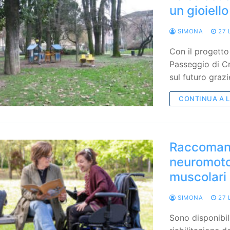
un gioiell
SIMONA
27 
Con il progetto 
Passeggio di Cr
sul futuro graz
CONTINUA A 
Raccomanda
neuromotor
muscolari
SIMONA
27 
Sono disponibili