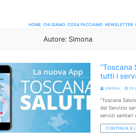
HOME
CHI SIAMO
COSA FACCIAMO
NEWSLETTER
Autore:
Simona
“Toscana S
tutti i ser
SIMONA
29 
“Toscana Salute
del Servizio san
servizi sanitari
CONTINUA A 