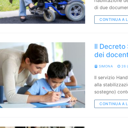
riabilitazione d
di due documen
CONTINUA A 
Il Decreto
dei docent
SIMONA
26 
Il servizio Han
alla stabilizzaz
sostegno) cont
CONTINUA A 