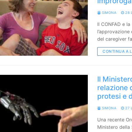
improroga
SIMONA
28 
Il CONFAD e la
l’approvazione 
del caregiver f
CONTINUA A 
Il Ministe
relazione d
protesi e d
SIMONA
27 
Una recente Ord
Ministero della