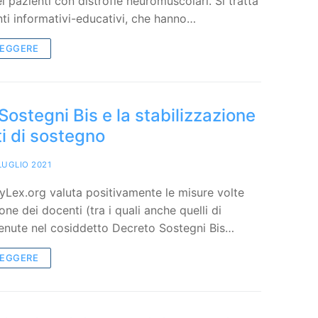
ei pazienti con distrofie neuromuscolari. Si tratta
ti informativi-educativi, che hanno…
LEGGERE
 Sostegni Bis e la stabilizzazione
i di sostegno
LUGLIO 2021
dyLex.org valuta positivamente le misure volte
ione dei docenti (tra i quali anche quelli di
enute nel cosiddetto Decreto Sostegni Bis…
LEGGERE