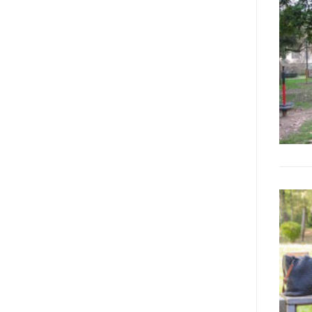
l’accessibilità dell’informazione.
L’approccio assistenziale guarda
alle persone con disabilità come
destinatarie di interventi. Una
visione più moderna le guarda
come soggetti che devono
essere messi in condizione di
autodeterminarsi. Non è,
ovviamente, solo una questione
di parole, ma di fornire strumenti
che mettano la persona con
disabilità in condizione di
compiere liberamente tutte le
scelte che riguardano la sua vita.
È un progetto ambizioso, a volte
anche faticoso, ma è l’unica via
per la libertà. Tra i tanti strumenti
che possiamo utilizzare per