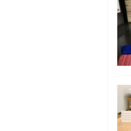
Manifesto sui diritti delle Donne e
delle Ragazze con Disabilità
nell’Unione Europea” (quello
adottato nel 2011 dall’Assemblea
Generale del Forum Europeo sulla
Disabilità – EDF) «I documenti
relativi alle donne ed alle ragazze
con disabilità ed ai loro diritti
devono essere comprensibili e
disponibili nelle lingue locali, nella
lingua dei segni, in Braille, in
formati di comunicazione
aumentativa e alternativa, e in
tutti gli altri modi, mezzi e
formati di comunicazione
accessibili, compresi quelli
elettronici»: lo stabilisce (al
punto 3.13.) proprio il Secondo