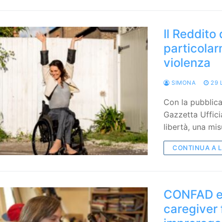
Il Reddito 
particolar
violenza
SIMONA
29 
Con la pubblic
Gazzetta Ufficia
libertà, una mi
CONTINUA A 
CONFAD e 
caregiver 