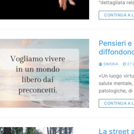
“dettagliata re
CONTINUA A 
Pensieri e
diffondon
SIMONA
27 
«Un luogo virtu
salute mentale
patologiche, di 
CONTINUA A 
La street a