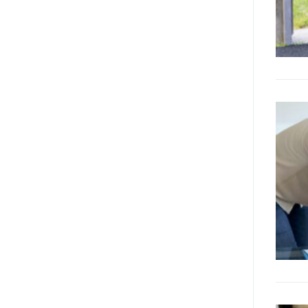
realizzare questo progetto,
l’accesso all’informazione ha
un’importanza strategica. Posto
poi che tutta l’informazione
dovrebbe essere accessibile, ma
che non è possibile tradurre tutto
simultaneamente, sarebbe
importante iniziare col rendere
accessibili almeno i documenti
che parlano i diritti. Proprio a
partire da queste considerazioni,
dopo aver prodotto la traduzione
in lingua italiana, e la versione
facile da leggere (qui
la presentazione), abbiamo
deciso di realizzare la versione in
comunicazione aumentativa
alternativa (CAA) del “Secondo