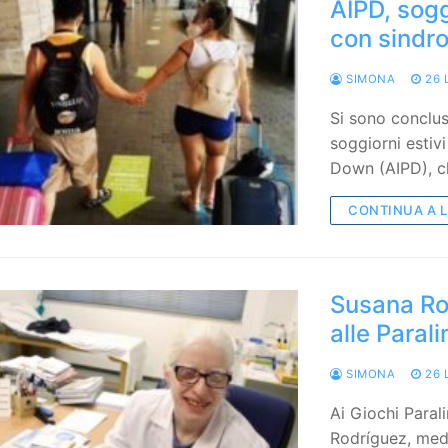
AIPD, sogg
con sindr
SIMONA
26 
Si sono conclusi
soggiorni estiv
Down (AIPD), ch
CONTINUA A 
Susana Rod
alle Paral
SIMONA
26 
Ai Giochi Paral
Rodríguez, medi