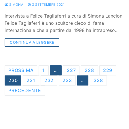
SIMONA
3 SETTEMBRE 2021
Intervista a Felice Tagliaferri a cura di Simona Lancioni
Felice Tagliaferri è uno scultore cieco di fama
internazionale che a partire dal 1998 ha intrapreso…
CONTINUA A LEGGERE
Navigazione
PROSSIMA
1
…
227
228
229
articoli
230
231
232
233
…
338
PRECEDENTE