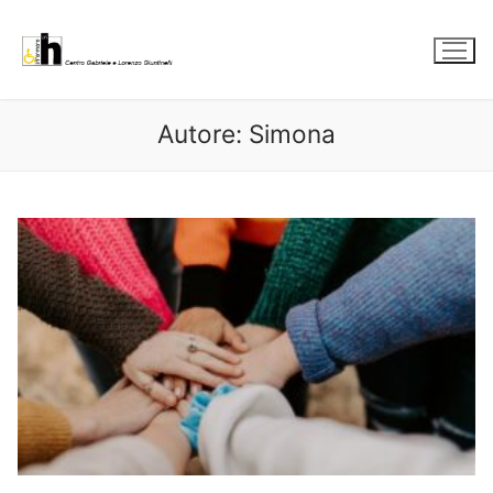
Vai
al
contenuto
Autore:
Simona