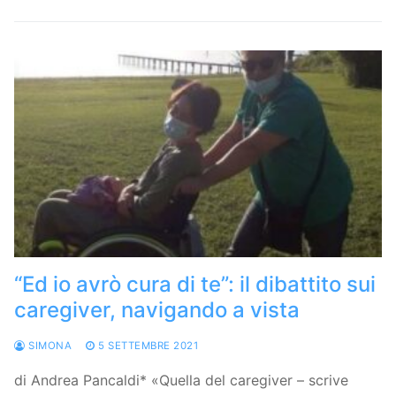
“Ed io avrò cura di te”: il dibattito sui
caregiver, navigando a vista
SIMONA
5 SETTEMBRE 2021
di Andrea Pancaldi* «Quella del caregiver – scrive