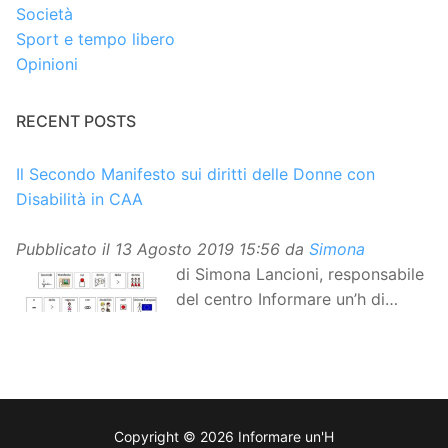
Società
Sport e tempo libero
Opinioni
RECENT POSTS
Il Secondo Manifesto sui diritti delle Donne con
Disabilità in CAA
Pubblicato il
13 Agosto 2019 15:56
da
Simona
di Simona Lancioni, responsabile
del centro Informare un’h di
Peccioli (Pisa) Dopo la
traduzione in lingua italiana, e la versione facile da
leggere, arriva ora la versione in comunicazione
aumentativa alternativa (CAA) del “Secondo Manifesto
sui diritti delle Donne e delle Ragazze con Disabilità
Copyright © 2026 Informare un'H