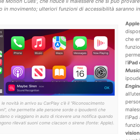
le Motion Cues”, che riduce il malessere che si può provare q
o in movimento; ulteriori funzioni di accessibilità saranno in
Apple
dispos
che en
funzio
permet
l’
iPad
Music
ipoude
Engi
all’ut
perso
 le novità in arrivo su CarPlay c’è il “Riconoscimento
maless
ni”, che permette alle persone sorde o ipoudenti che
dano o viaggiano in auto di ricevere una notifica quando
l’iPad
gono rilevati suoni come clacson o sirene (fonte: Apple).
funzio
visio