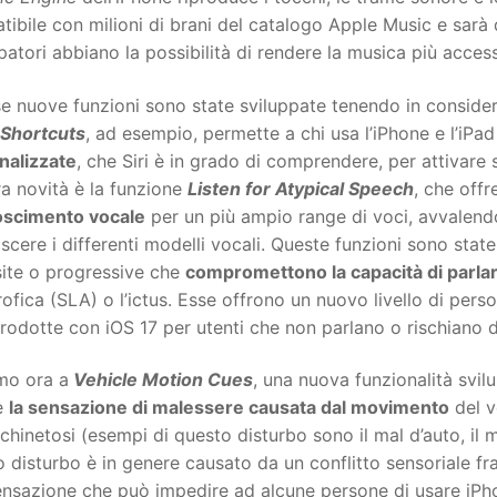
ibile con milioni di brani del catalogo Apple Music e sarà
patori abbiano la possibilità di rendere la musica più access
se nuove funzioni sono state sviluppate tenendo in consid
 Shortcuts
, ad esempio, permette a chi usa l’iPhone e l’iPad
nalizzate
, che Siri è in grado di comprendere, per attivare
ra novità è la funzione
Listen for Atypical Speech
, che offr
oscimento vocale
per un più ampio range di voci, avvalend
scere i differenti modelli vocali. Queste funzioni sono stat
site o progressive che
compromettono la capacità di parla
ofica (SLA) o l’ictus. Esse offrono un nuovo livello di perso
trodotte con iOS 17 per utenti che non parlano o rischiano d
mo ora a
Vehicle Motion Cues
, una nuova funzionalità svil
re
la sensazione di malessere causata dal movimento
del v
hinetosi (esempi di questo disturbo sono il mal d’auto, il m
 disturbo è in genere causato da un conflitto sensoriale fra
ensazione che può impedire ad alcune persone di usare iPh