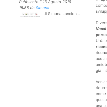
Pubblicato il
13 Agosto 2019
compat
15:56
da
Simona
svilup
di Simona Lancioni,
responsabile del
Diver
centro Informare un’h di Peccioli
Vocal
(Pisa) Dopo la traduzione in
perso
lingua italiana, e la versione facile
Un’alt
da leggere, arriva ora la versione
ricon
in comunicazione aumentativa
ricono
alternativa (CAA) del “Secondo
acqui
Manifesto sui diritti delle Donne e
amiotr
delle Ragazze con Disabilità
già in
nell’Unione Europea”. La
rivendicazione ed il godimento
Venia
dei diritti passa anche attraverso
ridur
l’accessibilità dell’informazione.
come c
L’approccio assistenziale guarda
questo
alle persone con disabilità come
una s