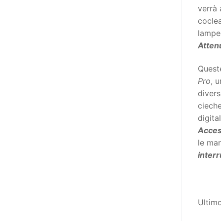
poi che tutta l’informazione
verrà 
dovrebbe essere accessibile, ma
coclea
che non è possibile tradurre tutto
lampeg
simultaneamente, sarebbe
Atten
importante iniziare col rendere
accessibili almeno i documenti
Queste
che parlano i diritti. Proprio a
Pro
, 
partire da queste considerazioni,
divers
dopo aver prodotto la traduzione
cieche
in lingua italiana, e la versione
digita
facile da leggere (qui
Acces
la presentazione), abbiamo
le man
deciso di realizzare la versione in
interr
comunicazione aumentativa
alternativa (CAA) del “Secondo
Manifesto sui diritti delle Donne e
Ultim
delle Ragazze con Disabilità
nell’Unione Europea” (quello