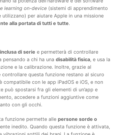
nano la potenza dell’hardware e del software
e learning on-device
(sistemi di apprendimento
 utilizzano) per aiutare Apple in una missione
e alla portata di tutti e tutte
.
inclusa di serie
e permetterà di controllare
ta pensando a chi ha una
disabilità fisica
, e usa la
one e la calibrazione. Inoltre, grazie al
e e controllare questa funzione restano al sicuro
è compatibile con le app iPadOS e iOS, e non
te può spostarsi fra gli elementi di un’app e
emento, accedere a funzioni aggiuntive come
ltanto con gli occhi.
sta funzione permette alle
persone sorde o
nte inedito. Quando questa funzione è attivata,
 vibrazioni sottili dei brani. La funzione è