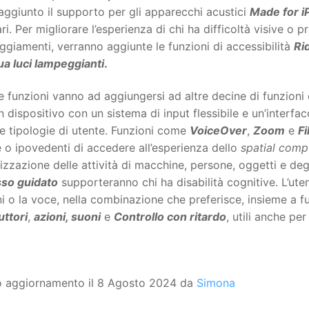
aggiunto il supporto per gli apparecchi acustici
Made for i
ri. Per migliorare l’esperienza di chi ha difficoltà visive o 
giamenti, verranno aggiunte le funzioni di accessibilità
Ri
ua luci lampeggianti
.
 funzioni vanno ad aggiungersi ad altre decine di funzioni d
un dispositivo con un sistema di input flessibile e un’interfa
e tipologie di utente. Funzioni come
VoiceOver
,
Zoom
e
Fi
 o ipovedenti di accedere all’esperienza dello
spatial comp
lizzazione delle attività di macchine, persone, oggetti e de
so guidato
supporteranno chi ha disabilità cognitive. L’ute
i o la voce, nella combinazione che preferisce, insieme a f
uttori
,
azioni, suoni
e
Controllo con ritardo
, utili anche per
o aggiornamento il 8 Agosto 2024 da
Simona