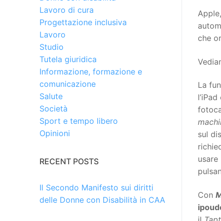
Lavoro di cura
Apple,
Progettazione inclusiva
automa
Lavoro
che or
Studio
Tutela giuridica
Vediam
Informazione, formazione e
comunicazione
La fu
Salute
l’iPad
Società
fotoca
Sport e tempo libero
machi
Opinioni
sul di
richie
usare 
RECENT POSTS
pulsan
Il Secondo Manifesto sui diritti
Con
M
delle Donne con Disabilità in CAA
ipoud
il
Tapt