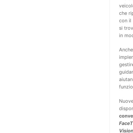
destinatarie di interventi. Una
veicol
visione più moderna le guarda
che ri
come soggetti che devono
con il
essere messi in condizione di
si tro
autodeterminarsi. Non è,
in mod
ovviamente, solo una questione
di parole, ma di fornire strumenti
Anche 
che mettano la persona con
implem
disabilità in condizione di
gestir
compiere liberamente tutte le
guidan
scelte che riguardano la sua vita.
aiutan
È un progetto ambizioso, a volte
funzio
anche faticoso, ma è l’unica via
per la libertà. Tra i tanti strumenti
Nuove 
che possiamo utilizzare per
dispon
realizzare questo progetto,
conver
l’accesso all’informazione ha
Face
un’importanza strategica. Posto
Visio