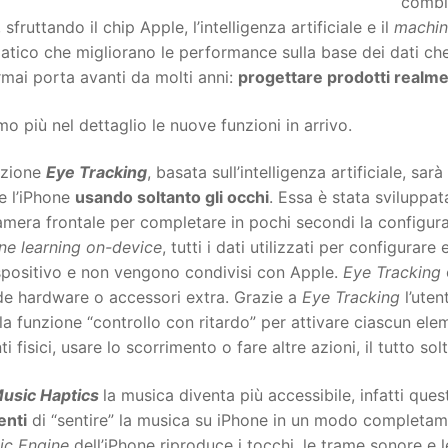
combi
 sfruttando il chip Apple, l’intelligenza artificiale e il
machin
tico che migliorano le performance sulla base dei dati che
mai porta avanti da molti anni:
progettare prodotti realment
o più nel dettaglio le nuove funzioni in arrivo.
nzione
Eye Tracking
, basata sull’intelligenza artificiale, sarà
 e l’iPhone
usando soltanto gli occhi
. Essa è stata sviluppa
mera frontale per completare in pochi secondi la configurazi
ne learning on-device
, tutti i dati utilizzati per configurar
spositivo e non vengono condivisi con Apple.
Eye Tracking
de hardware o accessori extra. Grazie a
Eye Tracking
l’uten
la funzione “controllo con ritardo” per attivare ciascun el
ti fisici, usare lo scorrimento o fare altre azioni, il tutto so
usic Haptics
la musica diventa più accessibile, infatti que
enti
di “sentire” la musica su iPhone in un modo completame
ic Engine
dell’iPhone riproduce i tocchi, le trame sonore e le