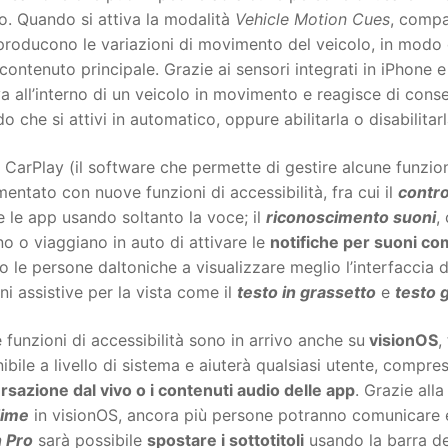
o. Quando si attiva la modalità
Vehicle Motion Cues
, compa
producono le variazioni di movimento del veicolo, in modo da
 contenuto principale. Grazie ai sensori integrati in iPhone 
va all’interno di un veicolo in movimento e reagisce di con
o che si attivi in automatico, oppure abilitarla o disabilita
CarPlay (il software che permette di gestire alcune funzioni
entato con nuove funzioni di accessibilità, fra cui il
contro
e le app usando soltanto la voce; il
riconoscimento suoni
,
o o viaggiano in auto di attivare le
notifiche per suoni co
o le persone daltoniche a visualizzare meglio l’interfaccia d
ni assistive per la vista come il
testo in grassetto
e
testo 
funzioni di accessibilità sono in arrivo anche su
visionOS
,
ibile a livello di sistema e aiuterà qualsiasi utente, compr
sazione dal vivo o i contenuti audio delle app
. Grazie alla
Time
in visionOS, ancora più persone potranno comunicare e
n Pro
sarà possibile
spostare i sottotitoli
usando la barra del