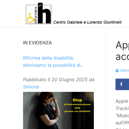
Vai
al
contenuto
App
IN EVIDENZA
acc
Riforma della disabilità:
eliminiamo la possibilità di
SIM
istituzionalizzare le persone
Pubblicato il
20 Giugno 2025
da
Simona
Apple 
Tracki
“Music
sull’i