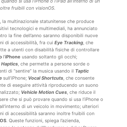
uando si usa l’iPhone o l’iPad all’interno di un
oltre fruibili con visionOS.
, la multinazionale statunitense che produce
itivi tecnologici e multimediali, ha annunciato
tro la fine dell’anno saranno disponibili nuove
ni di accessibilità, fra cui
Eye Tracking
, che
te a utenti con disabilità fisiche di controllare
 o
l’
iPhone
usando soltanto gli occhi;
 Haptics
, che permette a persone sorde o
nti di “sentire” la musica usando il
Taptic
ne
sull’iPhone;
Vocal Shortcuts
, che consente
ente di eseguire attività riproducendo un suono
nalizzato;
Vehicle Motion Cues
, che riduce il
ere che si può provare quando si usa l’iPhone o
 all’interno di un veicolo in movimento; ulteriori
ni di accessibilità saranno inoltre fruibili con
nOS
. Queste funzioni, spiega l’azienda,