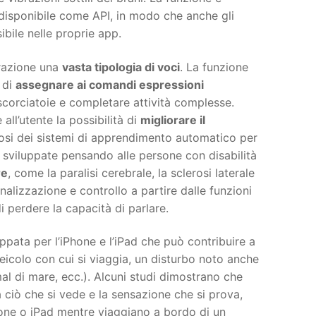
 disponibile come API, in modo che anche gli
ibile nelle proprie app.
erazione una
vasta tipologia di voci
. La funzione
 di
assegnare ai comandi espressioni
 scorciatoie e completare attività complesse.
e all’utente la possibilità di
migliorare il
osi dei sistemi di apprendimento automatico per
e sviluppate pensando alle persone con disabilità
re
, come la paralisi cerebrale, la sclerosi laterale
nalizzazione e controllo a partire dalle funzioni
i perdere la capacità di parlare.
uppata per l’iPhone e l’iPad che può contribuire a
eicolo con cui si viaggia, un disturbo noto anche
al di mare, ecc.). Alcuni studi dimostrano che
 ciò che si vede e la sensazione che si prova,
one o iPad mentre viaggiano a bordo di un