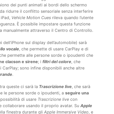
iono dei punti animati ai bordi dello schermo
 ridurre il conflitto sensoriale senza interferire
e iPad,
Vehicle Motion Cues
rileva quando l’utente
seguenza. È possibile impostare questa funzione
rla manualmente attraverso il Centro di Controllo.
 dell’iPhone sul display dell’automobile) sarà
llo vocale
, che permette di usare CarPlay e di
 che permette alle persone sorde o ipoudenti che
me clacson e sirene
; i
filtri del colore
, che
i CarPlay; sono infine disponibili anche altre
grande
.
 tra queste ci sarà la
Trascrizione live
, che sarà
ese le persone sorde o ipoudenti, a
seguire una
 possibilità di usare
Trascrizione live
con
 collaborare usando il proprio avatar. Su
Apple
la finestra durante gli
Apple Immersive Video
, e