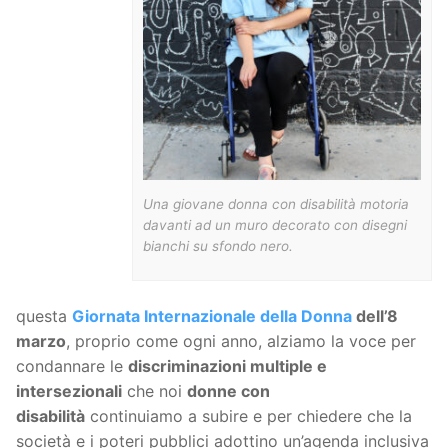
Una giovane donna con disabilità motoria
davanti ad un muro decorato con disegni
bianchi su sfondo nero.
questa
Giornata Internazionale della Donna
dell’8
marzo
, proprio come ogni anno, alziamo la voce per
condannare le
discriminazioni multiple e
intersezionali
che noi
donne con
disabilità
continuiamo a subire e per chiedere che la
società e i poteri pubblici adottino un’agenda inclusiva