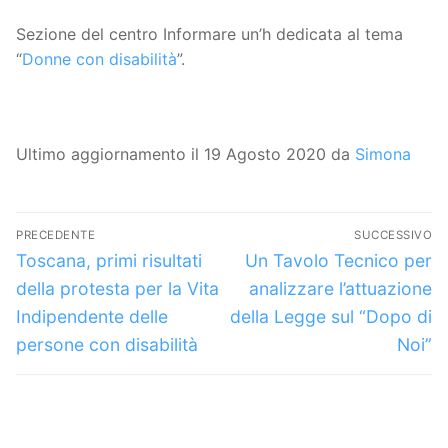
Sezione del centro Informare un’h dedicata al tema
“
Donne con disabilità
”.
Ultimo aggiornamento il 19 Agosto 2020 da
Simona
Navigazione
PRECEDENTE
SUCCESSIVO
articoli
Articolo
Articolo
Toscana, primi risultati
Un Tavolo Tecnico per
precedente:
successivo:
della protesta per la Vita
analizzare l’attuazione
Indipendente delle
della Legge sul “Dopo di
persone con disabilità
Noi”