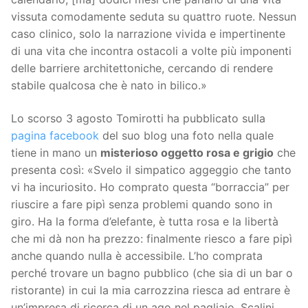
vissuta comodamente seduta su quattro ruote. Nessun
caso clinico, solo la narrazione vivida e impertinente
di una vita che incontra ostacoli a volte più imponenti
delle barriere architettoniche, cercando di rendere
stabile qualcosa che è nato in bilico.»
Lo scorso 3 agosto Tomirotti ha pubblicato sulla
pagina facebook
del suo blog una foto nella quale
tiene in mano un
misterioso oggetto rosa e grigio
che
presenta così: «Svelo il simpatico aggeggio che tanto
vi ha incuriosito. Ho comprato questa “borraccia” per
riuscire a fare pipì senza problemi quando sono in
giro. Ha la forma d’elefante, è tutta rosa e la libertà
che mi dà non ha prezzo: finalmente riesco a fare pipì
anche quando nulla è accessibile. L’ho comprata
perché trovare un bagno pubblico (che sia di un bar o
ristorante) in cui la mia carrozzina riesca ad entrare è
un’impresa di ricerca di un ago nel pagliaio. Scalini,