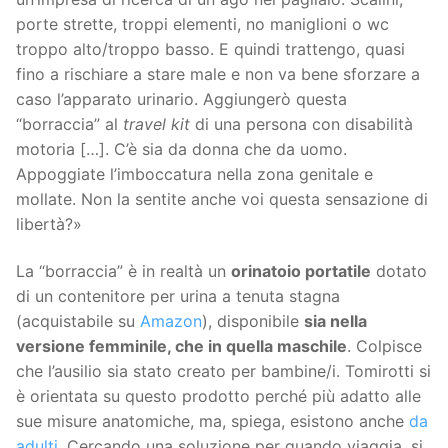
porte strette, troppi elementi, no maniglioni o wc
troppo alto/troppo basso. E quindi trattengo, quasi
fino a rischiare a stare male e non va bene sforzare a
caso l’apparato urinario. Aggiungerò questa
“borraccia” al
travel kit
di una persona con disabilità
motoria […]. C’è sia da donna che da uomo.
Appoggiate l’imboccatura nella zona genitale e
mollate. Non la sentite anche voi questa sensazione di
libertà?»
La “borraccia” è in realtà un
orinatoio portatile
dotato
di un contenitore per urina a tenuta stagna
(acquistabile su
Amazon
), disponibile
sia nella
versione femminile, che in quella maschile
. Colpisce
che l’ausilio sia stato creato per bambine/i. Tomirotti si
è orientata su questo prodotto perché più adatto alle
sue misure anatomiche, ma, spiega, esistono anche
da
adulti
. Cercando una soluzione per quando viaggia, si