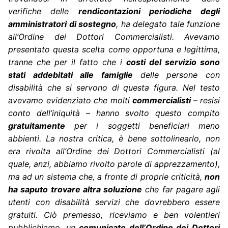
verifiche delle
rendicontazioni periodiche degli
amministratori di sostegno
, ha delegato tale funzione
all’Ordine dei Dottori Commercialisti. Avevamo
presentato questa scelta come opportuna e legittima,
tranne che per il fatto che i
costi del servizio sono
stati addebitati alle famiglie
delle persone con
disabilità che si servono di questa figura. Nel testo
avevamo evidenziato che molti
commercialisti
– resisi
conto dell’iniquità – hanno svolto questo compito
gratuitamente
per i soggetti beneficiari meno
abbienti. La nostra critica, è bene sottolinearlo, non
era rivolta all’Ordine dei Dottori Commercialisti (al
quale, anzi, abbiamo rivolto parole di apprezzamento),
ma ad un sistema che, a fronte di proprie criticità,
non
ha saputo trovare altra soluzione
che far pagare agli
utenti con disabilità servizi che dovrebbero essere
gratuiti. Ciò premesso, riceviamo e ben volentieri
pubblichiamo, un
comunicato dell’Ordine dei Dottori