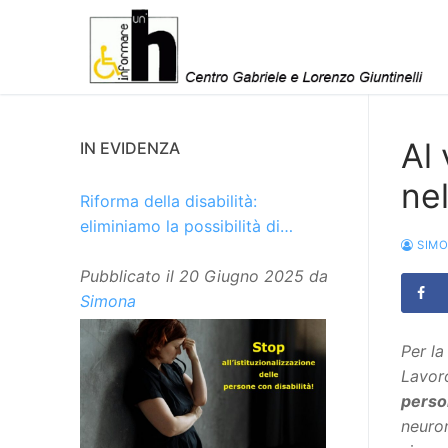
Vai
al
contenuto
Al 
IN EVIDENZA
nel
Riforma della disabilità:
eliminiamo la possibilità di
SIM
istituzionalizzare le persone
Pubblicato il
20 Giugno 2025
da
Simona
Per la
Lavoro
perso
neurom