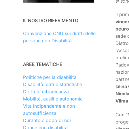
si son
Il pri
IL NOSTRO RIFERIMENTO
vincen
neuro
Convenzione ONU sui diritti delle
sede d
persone con Disabilità
Distro
l’Ass
prelim
AREE TEMATICHE
Padov
nazion
Politiche per la disabilità
partn
Disabilità: dati e statistiche
Ialina
Diritti di cittadinanza
Nicol
Mobilità, ausili e autonomia
Vilma
Vita indipendente e non
autosufficienza
Con “M
Durante e dopo di noi
proget
Donne con disabilità
rileva