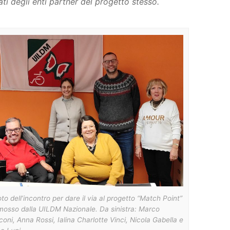
ti degli enti partner del progetto stesso.
oto dell’incontro per dare il via al progetto “Match Point”
mosso dalla UILDM Nazionale. Da sinistra: Marco
oni, Anna Rossi, Ialina Charlotte Vinci, Nicola Gabella e