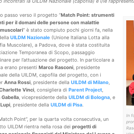
o incontrati la UILDM Nazionale (capofila) e i/le rappresenta
mo passo verso il progetto “
Match Point: strumenti
ti per il domani delle persone con malattie
muscolari
” è stato compiuto pochi giorni fa, nella
ella
UILDM Nazionale
(Unione Italiana Lotta alla
fia Muscolare), a Padova, dove è stata costituita
ociazione Temporanea di Scopo, passaggio
inare per l’attuazione del progetto. In particolare a
a erano presenti
Marco Rasconi
, presidente
ale della UILDM, capofila del progetto, con i
er
Anna Rossi
, presidente della
UILDM di Milano
,
 Charlotte Vinci
, consigliera di
Parent Project
,
a Gabella
, vicepresidente della
UILDM di Bologna
, e
 Lupi
, presidente della
UILDM di Pisa
.
In f
atch Point”, per la quarta volta consecutiva, un
pro
to UILDM rientra nella rosa dei
progetti di
Rasc
nza nazionale finanziati dal Ministero del Lavoro e