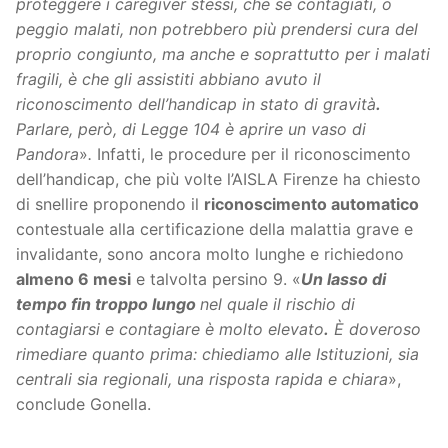
proteggere i caregiver stessi, che se contagiati, o
peggio malati, non potrebbero più prendersi cura del
proprio congiunto, ma anche e soprattutto per i malati
fragili, è che gli assistiti abbiano avuto il
riconoscimento dell’handicap in stato di gravità
.
Parlare, però, di Legge 104 è aprire un vaso di
Pandora
»
.
Infatti, le procedure per il riconoscimento
dell’handicap, che più volte l’AISLA Firenze ha chiesto
di snellire proponendo il
riconoscimento automatico
contestuale alla certificazione della malattia grave e
invalidante, sono ancora molto lunghe e richiedono
almeno 6 mesi
e talvolta persino 9. «
Un lasso di
tempo fin troppo lungo
nel quale il rischio di
contagiarsi e contagiare è molto elevato
.
È doveroso
rimediare quanto prima: chiediamo alle Istituzioni, sia
centrali sia regionali, una risposta rapida e chiara
»,
conclude Gonella.