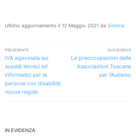
Ultimo aggiornamento il 12 Maggio 2021 da
Simona
Navigazione
PRECEDENTE
SUCCESSIVO
articoli
Articolo
Articolo
IVA agevolata sui
Le preoccupazioni delle
precedente:
successivo:
sussidi tecnici ed
Associazioni Toscane
informatici per le
per l’Autismo
persone con disabilità:
nuove regole
IN EVIDENZA