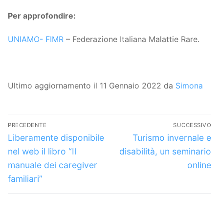
Per approfondire:
UNIAMO- FIMR
– Federazione Italiana Malattie Rare.
Ultimo aggiornamento il 11 Gennaio 2022 da
Simona
Navigazione
PRECEDENTE
SUCCESSIVO
articoli
Articolo
Articolo
Liberamente disponibile
Turismo invernale e
precedente:
successivo:
nel web il libro “Il
disabilità, un seminario
manuale dei caregiver
online
familiari”