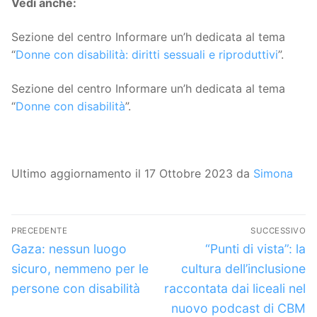
Vedi anche:
Sezione del centro Informare un’h dedicata al tema
“
Donne con disabilità: diritti sessuali e riproduttivi
”.
Sezione del centro Informare un’h dedicata al tema
“
Donne con disabilità
”.
Ultimo aggiornamento il 17 Ottobre 2023 da
Simona
Navigazione
PRECEDENTE
SUCCESSIVO
articoli
Articolo
Articolo
Gaza: nessun luogo
“Punti di vista”: la
precedente:
successivo:
sicuro, nemmeno per le
cultura dell’inclusione
persone con disabilità
raccontata dai liceali nel
nuovo podcast di CBM