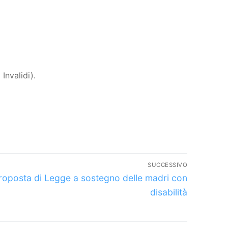
Invalidi).
SUCCESSIVO
lo
roposta di Legge a sostegno delle madri con
sivo:
disabilità