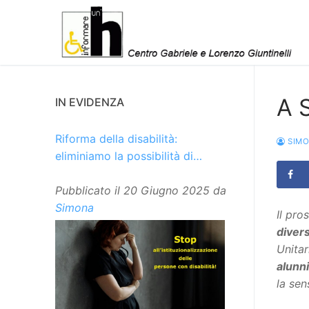
Vai
al
contenuto
A 
IN EVIDENZA
Riforma della disabilità:
SIM
eliminiamo la possibilità di
istituzionalizzare le persone
Pubblicato il
20 Giugno 2025
da
Simona
Il pr
divers
Unitar
alunni
la sen