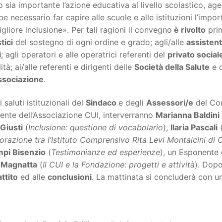
 sia importante l’azione educativa al livello scolastico, ag
e necessario far capire alle scuole e alle istituzioni l’impo
gliore inclusione». Per tali ragioni il convegno
è rivolto
prin
tici
del sostegno di ogni ordine e grado; agli/alle
assistenti
i
; agli operatori e alle operatrici referenti del
privato social
lità; ai/alle referenti e dirigenti delle
Società della Salute
e 
Associazione
.
 saluti istituzionali del
Sindaco
e degli
Assessori/e
del Co
ente dell’Associazione CUI, interverranno
Marianna Baldini
Giusti
(
Inclusione: questione di vocabolario
),
Ilaria Pascali
orazione tra l’Istituto Comprensivo Rita Levi Montalcini d
mpi Bisenzio
(
Testimonianze ed esperienze
), un Esponente 
a Magnatta
(
Il CUI e la Fondazione: progetti e attività
). Dopo
ttito
ed alle
conclusioni
. La mattinata si concluderà con u