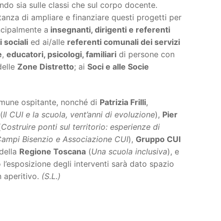
endo sia sulle classi che sul corpo docente.
rtanza di ampliare e finanziare questi progetti per
cipalmente a
insegnanti, dirigenti e referenti
 sociali
ed ai/alle
referenti comunali dei servizi
e
,
educatori, psicologi, familiari
di persone con
delle
Zone Distretto
; ai
Soci e alle Socie
mune ospitante, nonché di
Patrizia Frilli
,
(
Il CUI e la scuola, vent’anni di evoluzione
),
Pier
(
Costruire ponti sul territorio: esperienze di
i Campi Bisenzio e Associazione CUI
),
Gruppo CUI
della
Regione Toscana
(
Una scuola inclusiva
), e
 l’esposizione degli interventi sarà dato spazio
n aperitivo.
(S.L.)