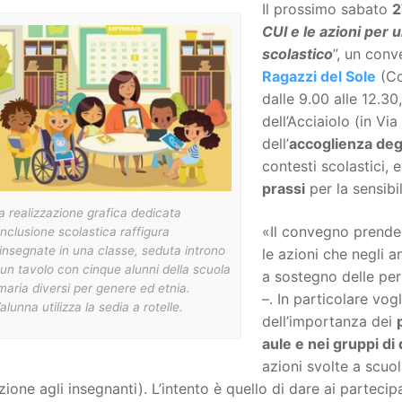
Il prossimo sabato
2
CUI e le azioni per u
scolastico
”, un con
Ragazzi del Sole
(Com
dalle 9.00 alle 12.30
dell’Acciaiolo (in Vi
dell’
accoglienza degl
contesti scolastici, 
prassi
per la sensibi
 realizzazione grafica dedicata
«Il convegno prende 
’inclusione scolastica raffigura
insegnate in una classe, seduta introno
le azioni che negli a
un tavolo con cinque alunni della scuola
a sostegno delle per
maria diversi per genere ed etnia.
–. In particolare vo
alunna utilizza la sedia a rotelle.
dell’importanza dei
aule e nei gruppi di
azioni svolte a scuola
ione agli insegnanti). L’intento è quello di dare ai partecipa