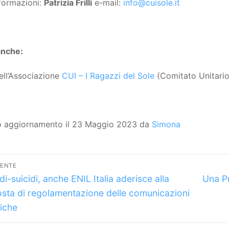
formazioni:
Patrizia Frilli
e-mail:
info@cuisole.it
anche:
ell’Associazione
CUI – I Ragazzi del Sole
(Comitato Unitario 
o aggiornamento il 23 Maggio 2023 da
Simona
vigazione
DENTE
lo
Artico
icoli
di-suicidi, anche ENIL Italia aderisce alla
Una P
dente:
succes
sta di regolamentazione delle comunicazioni
iche