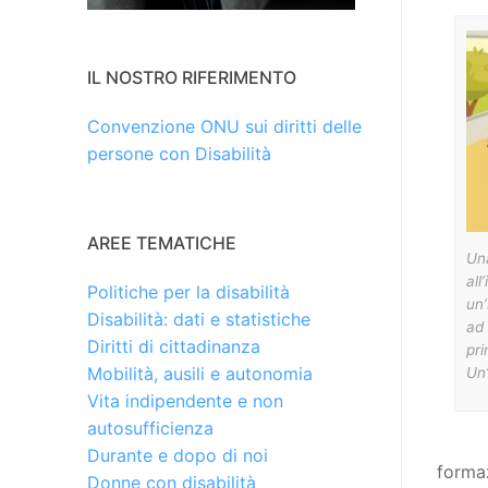
IL NOSTRO RIFERIMENTO
Convenzione ONU sui diritti delle
persone con Disabilità
AREE TEMATICHE
Una
all
Politiche per la disabilità
un’
Disabilità: dati e statistiche
ad 
Diritti di cittadinanza
pri
Mobilità, ausili e autonomia
Un’
Vita indipendente e non
autosufficienza
Durante e dopo di noi
formaz
Donne con disabilità