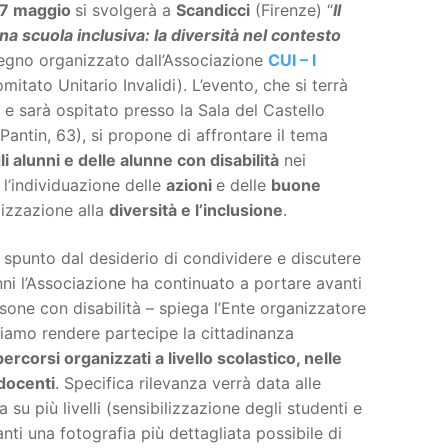
7 maggio
si svolgerà a
Scandicci
(Firenze) “
Il
na scuola inclusiva: la diversità nel contesto
vegno organizzato dall’Associazione
CUI – I
itato Unitario Invalidi). L’evento, che si terrà
, e sarà ospitato presso la Sala del Castello
a Pantin, 63), si propone di affrontare il tema
i alunni e delle alunne con disabilità
nei
e l’individuazione delle
azioni
e delle
buone
lizzazione alla
diversità e l’inclusione
.
spunto dal desiderio di condividere e discutere
nni l’Associazione ha continuato a portare avanti
sone con disabilità – spiega l’Ente organizzatore
gliamo rendere partecipe la cittadinanza
percorsi organizzati a livello scolastico, nelle
 docenti
. Specifica rilevanza verrà data alle
 su più livelli (sensibilizzazione degli studenti e
nti una fotografia più dettagliata possibile di