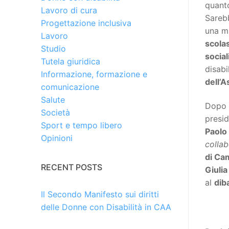
quanto
Lavoro di cura
Sarebb
Progettazione inclusiva
una mi
Lavoro
scolas
Studio
social
Tutela giuridica
disabi
Informazione, formazione e
dell’
comunicazione
Salute
Dopo i
Società
presid
Sport e tempo libero
Paolo 
Opinioni
collab
di Ca
RECENT POSTS
Giuli
al
diba
Il Secondo Manifesto sui diritti
delle Donne con Disabilità in CAA