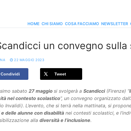
HOME
CHI SIAMO
COSA FACCIAMO
NEWSLETTER
Scandicci un convegno sulla 
ONA
22 MAGGIO 2023
Condividi
Tweet
ossimo sabato
27 maggio
si svolgerà a
Scandicci
(Firenze) “
ità nel contesto scolastico
”, un convegno organizzato dal
io Invalidi). L’evento, che si terrà nella mattinata, si propone
 e delle alunne con disabilità
nei contesti scolastici, e l’in
sibilizzazione alla
diversità e l’inclusione
.