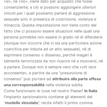
«sì», né «no», viene dato per acquisito che fosse
consenziente; a ciò si possono aggiungere ulteriori
vincoli per i quali possiamo parlare di aggressione
sessuale solo in presenza di costrizione, violenza e
minaccia. Questa impostazione non tiene conto del
fatto che ci possono essere situazioni nelle quali una
persona potrebbe non essere in grado né di difendersi
(dunque non occorre che ci sia una particolare azione
coercitiva per indurla ad un atto sessuale), né di
esprimere consenso o dissenso, perché magari è
talmente terrorizzata da non riuscire né a muoversi, né
a parlare. Dunque non è sempre vero che «
chi tace
acconsente
», e partire da una “presunzione di
consenso” può portare ad
attribuire alla parte offesa
una corresponsabilità
nella violenza subita.
Come funzionano le cose nel nostro Paese?
In Italia
l’impianto sanzionatorio contiene gli elementi del
“
modello vincolato
”, recita infatti il primo comma