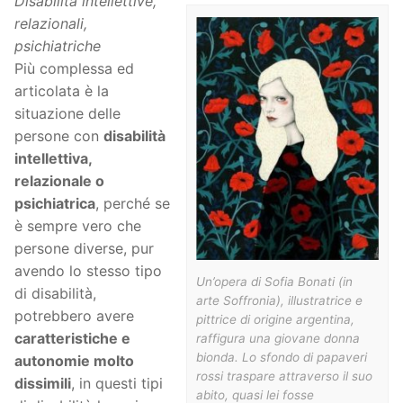
Disabilità intellettive,
relazionali,
psichiatriche
Più complessa ed
articolata è la
situazione delle
persone con
disabilità
intellettiva,
relazionale o
psichiatrica
, perché se
è sempre vero che
persone diverse, pur
avendo lo stesso tipo
Un’opera di Sofia Bonati (in
di disabilità,
arte Soffronia), illustratrice e
potrebbero avere
pittrice di origine argentina,
caratteristiche e
raffigura una giovane donna
bionda. Lo sfondo di papaveri
autonomie molto
rossi traspare attraverso il suo
dissimili
, in questi tipi
abito, quasi lei fosse