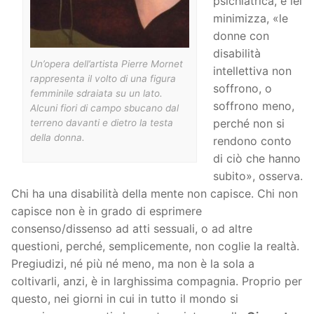
psichiatrica, e lei
minimizza, «le
donne con
disabilità
Un’opera dell’artista Pierre Mornet
intellettiva non
rappresenta il volto di una figura
soffrono, o
femminile sdraiata su un lato.
soffrono meno,
Alcuni fiori di campo sbucano dal
perché non si
terreno davanti e dietro la testa
della donna.
rendono conto
di ciò che hanno
subito», osserva.
Chi ha una disabilità della mente non capisce. Chi non
capisce non è in grado di esprimere
consenso/dissenso ad atti sessuali, o ad altre
questioni, perché, semplicemente, non coglie la realtà.
Pregiudizi, né più né meno, ma non è la sola a
coltivarli, anzi, è in larghissima compagnia. Proprio per
questo, nei giorni in cui in tutto il mondo si