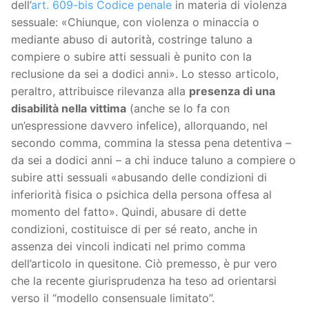
dell’
art. 609-bis Codice penale
in materia di violenza
sessuale: «Chiunque, con violenza o minaccia o
mediante abuso di autorità, costringe taluno a
compiere o subire atti sessuali è punito con la
reclusione da sei a dodici anni». Lo stesso articolo,
peraltro, attribuisce rilevanza alla
presenza di una
disabilità nella vittima
(anche se lo fa con
un’espressione davvero infelice), allorquando, nel
secondo comma, commina la stessa pena detentiva –
da sei a dodici anni – a chi induce taluno a compiere o
subire atti sessuali «abusando delle condizioni di
inferiorità fisica o psichica della persona offesa al
momento del fatto». Quindi, abusare di dette
condizioni, costituisce di per sé reato, anche in
assenza dei vincoli indicati nel primo comma
dell’articolo in quesitone. Ciò premesso, è pur vero
che la recente giurisprudenza ha teso ad orientarsi
verso il “modello consensuale limitato”.