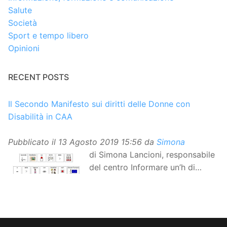
Salute
Società
Sport e tempo libero
Opinioni
RECENT POSTS
Il Secondo Manifesto sui diritti delle Donne con
Disabilità in CAA
Pubblicato il
13 Agosto 2019 15:56
da
Simona
di Simona Lancioni, responsabile
del centro Informare un’h di
Peccioli (Pisa) Dopo la
traduzione in lingua italiana, e la versione facile da
leggere, arriva ora la versione in comunicazione
aumentativa alternativa (CAA) del “Secondo Manifesto