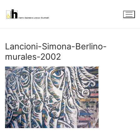
Vai
al
contenuto
Lancioni-Simona-Berlino-
murales-2002