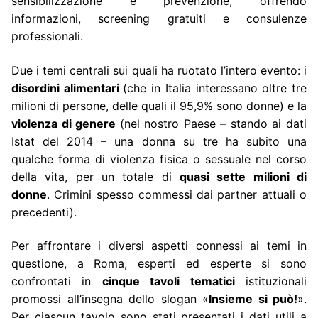
sensibilizzazione e prevenzione, offrendo
informazioni, screening gratuiti e consulenze
professionali.
Due i temi centrali sui quali ha ruotato l’intero evento: i
disordini alimentari
(che in Italia interessano oltre tre
milioni
di persone, delle quali il 95,9% sono donne) e la
violenza di genere
(nel nostro Paese – stando ai dati
Istat del 2014 – una donna su tre ha subito una
qualche forma di violenza fisica o sessuale nel corso
della vita, per un totale di
quasi sette milioni di
donne
. Crimini spesso commessi dai partner attuali o
precedenti).
Per affrontare i diversi aspetti connessi ai temi in
questione, a Roma, esperti ed esperte si sono
confrontati in
cinque tavoli tematici
istituzionali
promossi all’insegna dello slogan «
Insieme si può!
»
.
Per ciascun tavolo sono stati presentati i dati utili a