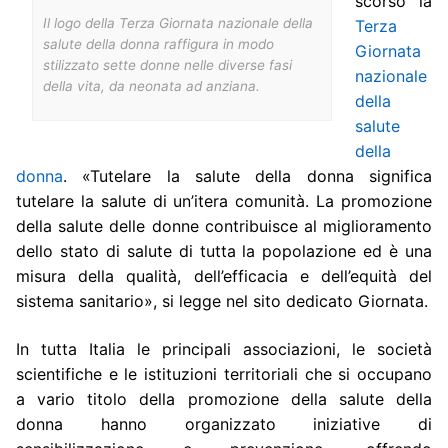
scorso la
Il logo della Terza Giornata nazionale della
Terza
salute della donna raffigura in modo
Giornata
stilizzato sette donne nelle diverse fasi
nazionale
della vita, da neonata ad anziana.
della
salute
della
donna
.
«Tutelare la salute della donna significa
tutelare la salute di un’itera comunità. La promozione
della salute delle donne contribuisce al miglioramento
dello stato di salute di tutta la popolazione ed è una
misura della qualità, dell’efficacia e dell’equità del
sistema sanitario», si legge nel sito dedicato Giornata.
In tutta Italia le principali associazioni, le società
scientifiche e le istituzioni territoriali che si occupano
a vario titolo della promozione della salute della
donna hanno organizzato iniziative di