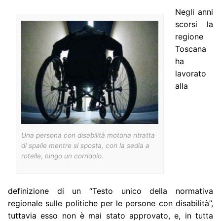
Negli anni
scorsi la
regione
Toscana
ha
lavorato
alla
Una persona con disabilità motoria ritratta
di spalle mentre si sposta, con la sedia a
rotelle, lungo un corridoio.
definizione di un “Testo unico della normativa
regionale sulle politiche per le persone con disabilità”,
tuttavia esso non è mai stato approvato, e, in tutta