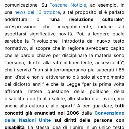
comunicazione. Su
Toscana Notizie
, ad esempio, in
una
news del 13 ottobre
, a tal proposito si è parlato
addirittura di “
una rivoluzione culturale
”,
un’espressione che, innegabilmente, induce ad
aspettarsi significative novità. Poi, a leggere quale
sarebbe la “rivoluzione” introdotta dal nuovo testo
normativo, si scopre che in regione avrebbero capito
che le parole chiave per disciplinare la materia sono
“persona, diritto alla vita indipendente, accessibilità”,
che i servizi “non si interromperanno più superati i 65
anni d’età e non si attiveranno più solo al compimento
dei diciotto anni,” e che la Legge “per la prima volta
affronta l’intera questione delle politiche della
disabilita: i diritti alla salute, allo studio e al lavoro, ma
anche alla cultura e allo sport.” A ben guardare,
tutti
concetti già enunciati nel 2006
dalla
Convenzione
delle Nazioni Unite
sui diritti delle persone con
disabilità
. La stessa idea di riunire in un unico testo