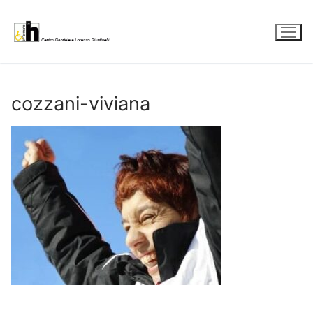
Vai
al
contenuto
cozzani-viviana