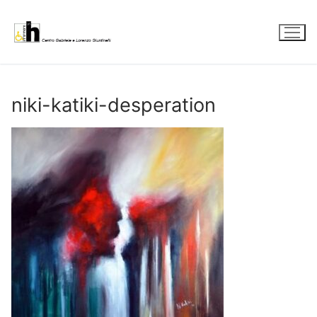
Vai
al
contenuto
niki-katiki-desperation