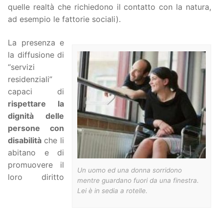
quelle realtà che richiedono il contatto con la natura,
ad esempio le fattorie sociali).
La presenza e
la diffusione di
“servizi
residenziali”
capaci di
rispettare la
dignità delle
persone con
disabilità
che li
abitano e di
promuovere il
Un uomo ed una donna sorridono
loro diritto
mentre guardano fuori da una finestra.
Lei è in sedia a rotelle.