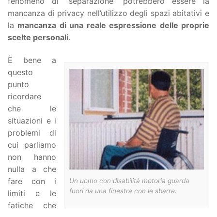
fenomeno di “separazione” potrebbero essere la
mancanza di privacy nell’utilizzo degli spazi abitativi e
la
mancanza di una reale espressione delle proprie
scelte personali
.
È bene a
questo
punto
ricordare
che le
situazioni e i
problemi di
cui parliamo
non hanno
nulla a che
fare con i
Un uomo con disabilità motoria guarda
fuori da una finestra con le sbarre.
limiti e le
fatiche che