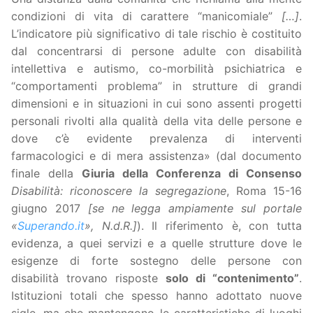
condizioni di vita di carattere “manicomiale”
[…]
.
L’indicatore più significativo di tale rischio è costituito
dal concentrarsi di persone adulte con disabilità
intellettiva e autismo, co-morbilità psichiatrica e
“comportamenti problema” in strutture di grandi
dimensioni e in situazioni in cui sono assenti progetti
personali rivolti alla qualità della vita delle persone e
dove c’è evidente prevalenza di interventi
farmacologici e di mera assistenza» (dal documento
finale della
Giuria della Conferenza di Consenso
Disabilità: riconoscere la segregazione
, Roma 15-16
giugno 2017
[se ne legga ampiamente sul portale
«
Superando.it
», N.d.R.]
). Il riferimento è, con tutta
evidenza, a quei servizi e a quelle strutture dove le
esigenze di forte sostegno delle persone con
disabilità trovano risposte
solo di “contenimento”
.
Istituzioni totali che spesso hanno adottato nuove
sigle, ma che mantengono le caratteristiche di luoghi