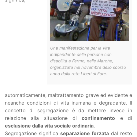
Una manifestazione per la vita
indipendente delle persone con
disabilità a Fermo, nelle Marche,
organizzata nel novembre dello scorso
anno dalla rete Liberi di Fare.
automaticamente, maltrattamento grave ed evidente e
neanche condizioni di vita inumana e degradante. Il
concetto di segregazione è da mettere invece in
relazione alla situazione di
confinamento
e di
esclusione dalla vita sociale ordinaria
.
Segregazione significa
separazione forzata
dal resto