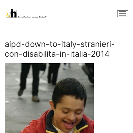
Vai
al
contenuto
aipd-down-to-italy-stranieri-
con-disabilita-in-italia-2014