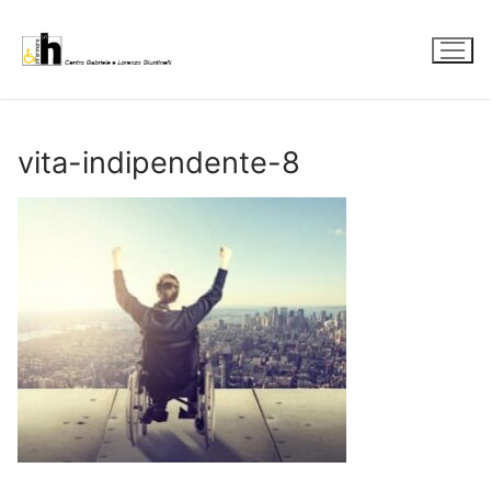
Vai
al
contenuto
vita-indipendente-8