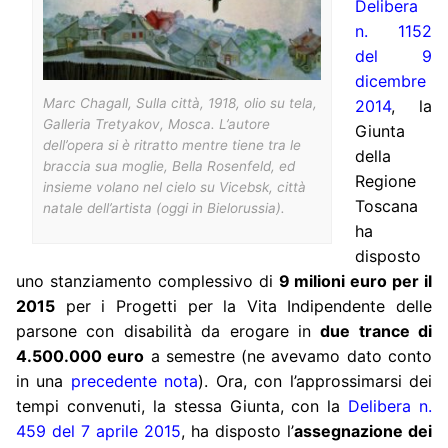
Delibera
n. 1152
del 9
dicembre
Marc Chagall,
Sulla città
, 1918, olio su tela,
2014
, la
Galleria Tretyakov, Mosca. L’autore
Giunta
dell’opera si è ritratto mentre tiene tra le
della
braccia sua moglie, Bella Rosenfeld, ed
Regione
insieme volano nel cielo su Vicebsk, città
Toscana
natale dell’artista (oggi in Bielorussia).
ha
disposto
uno stanziamento complessivo di
9 milioni euro per il
2015
per i Progetti per la Vita Indipendente delle
parsone con disabilità da erogare in
due trance di
4.500.000 euro
a semestre (ne avevamo dato conto
in una
precedente nota
). Ora, con l’approssimarsi dei
tempi convenuti, la stessa Giunta, con la
Delibera n.
459 del 7 aprile 2015
, ha disposto l’
assegnazione dei